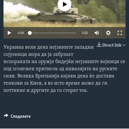
No media source currently available
ИНТЕРВЈУА
Јазици
0:00
3:02
Direct link
Украина вели дека нејзините западни
сојузници мора да ја забрзаат
испораката на оружје бидејќи нејзините војници се
под зголемен притисок од инвазијата на руските
сили. Велика Британија најави дека ќе достави
тенкови за Киев, а во исто време може да ги
поттикне и другите да го сторат тоа.
Споделете