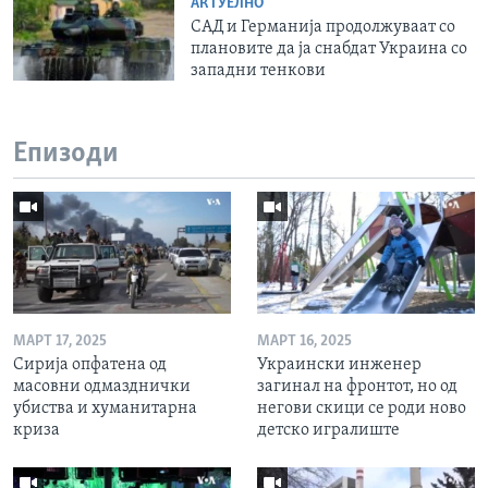
АКТУЕЛНО
САД и Германија продолжуваат со
плановите да ја снабдат Украина со
западни тенкови
Епизоди
МАРТ 17, 2025
МАРТ 16, 2025
Сирија опфатена од
Украински инженер
масовни одмазднички
загинал на фронтот, но од
убиства и хуманитарна
негови скици се роди ново
криза
детско игралиште