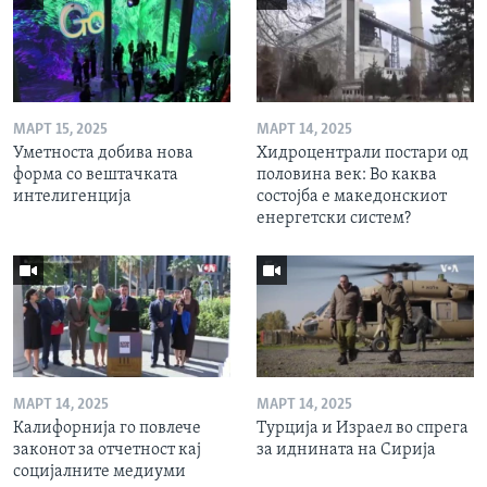
МАРТ 15, 2025
МАРТ 14, 2025
Уметноста добива нова
Хидроцентрали постари од
форма со вештачката
половина век: Во каква
интелигенција
состојба е македонскиот
енергетски систем?
МАРТ 14, 2025
МАРТ 14, 2025
Калифорнија го повлече
Турција и Израел во спрега
законот за отчетност кај
за иднината на Сирија
социјалните медиуми