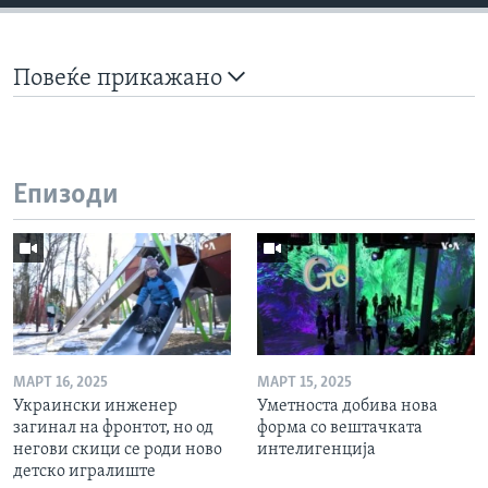
Повеќе прикажано
Епизоди
МАРТ 16, 2025
МАРТ 15, 2025
Украински инженер
Уметноста добива нова
загинал на фронтот, но од
форма со вештачката
негови скици се роди ново
интелигенција
детско игралиште