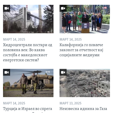
МАРТ 14, 2025
МАРТ 14, 2025
Хидроцентрали постари од
Калифорнија го повлече
половина век: Во каква
законот за отчетност кај
состојба е македонскиот
социјалните медиуми
енергетски систем?
МАРТ 14, 2025
МАРТ 13, 2025
Турција и Израел во спрега
Неизвесна иднина за Газа