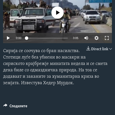
ИНТЕРВЈУА
Јазици
No media source currently available
Auto
0:00
3:05
240p
Direct link
Сирија се соочува со бран насилства.
360p
Стотици луѓе беа убиени во масакри на
сириското крајбрежје минатата недела и се смета
480p
Auto
240p
360p
480p
дека биле со одмаздничка природа. На тоа се
720p
додаваат и заканите за хуманитарна криза во
720p
1080p
1080p
земјата. Известува Хедер Мурдок.
Споделете