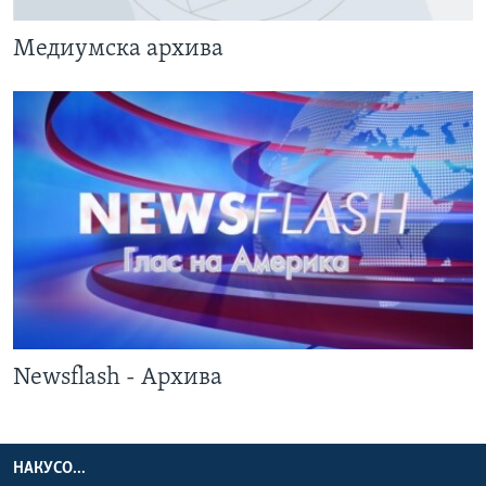
ИНТЕРВЈУА
Јазици
Медиумска архива
Newsflash - Архива
НАКУСО...