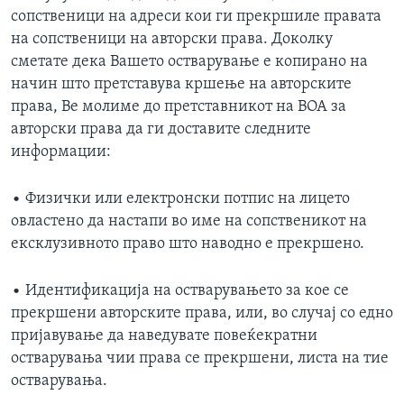
сопственици на адреси кои ги прекршиле правата
на сопственици на авторски права. Доколку
сметате дека Вашето остварување е копирано на
начин што претставува кршење на авторските
права, Ве молиме до претставникот на ВОА за
авторски права да ги доставите следните
информации:
• Физички или електронски потпис на лицето
овластено да настапи во име на сопственикот на
ексклузивното право што наводно е прекршено.
• Идентификација на остварувањето за кое се
прекршени авторските права, или, во случај со едно
пријавување да наведувате повеќекратни
остварувања чии права се прекршени, листа на тие
остварувања.