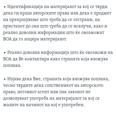
• Идентификација на материјалот за кој се тврди
дека ги крши авторските права или дека е предмет
на прекршување што треба да се отстрани, на
пристапот до она што треба да се исклучи, како и
реално доволни информации што ќе овозможат
ВОА да го лоцира материјалот.
• Реално доволна информација што ќе овозможи на
ВОА да Ве контактира како страната која вложува
поплака.
• Изјава дека Вие, страната која вложува поплака,
чесно тврдите дека сопственикот на авторското
право, неговиот агент или пак законот не
дозволуваат употреба на материјалот за кој се
жалите на начинот на кој е употребен.