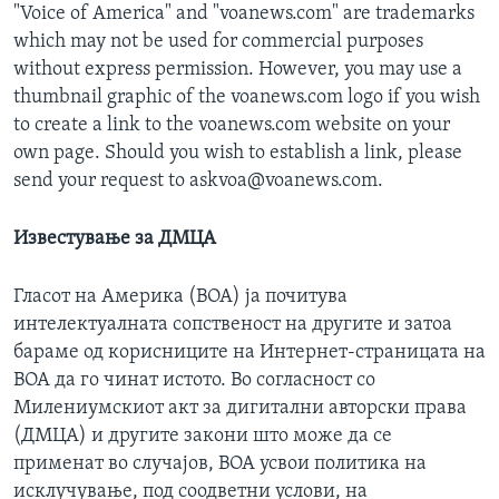
"Voice of America" and "voanews.com" are trademarks
which may not be used for commercial purposes
without express permission. However, you may use a
thumbnail graphic of the voanews.com logo if you wish
to create a link to the voanews.com website on your
own page. Should you wish to establish a link, please
send your request to askvoa@voanews.com.
Известување за ДМЦА
Гласот на Америка (ВОА) ја почитува
интелектуалната сопственост на другите и затоа
бараме од корисниците на Интернет-страницата на
ВОА да го чинат истото. Во согласност со
Милениумскиот акт за дигитални авторски права
(ДМЦА) и другите закони што може да се
применат во случајов, ВОА усвои политика на
исклучување, под соодветни услови, на