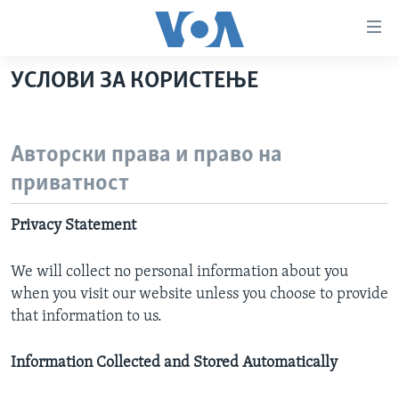
Линкови
за
пристапност
УСЛОВИ ЗА КОРИСТЕЊЕ
ДОМА
Премини
на
РУБРИКИ
главната
Авторски права и право на
ФОТОГАЛЕРИИ
САД
содржина
приватност
Премини
ДОКУМЕНТАРЦИ
МАКЕДОНИЈА
до
АРХИВИРАНА ПРОГРАМА
СВЕТ
Privacy Statement
страната
ЗА НАС
за
ЕКОНОМИЈА
NEWSFLASH - АРХИВА
We will collect no personal information about you
навигација
ПОЛИТИКА
ВЕСТИ ОД САД ВО МИНУТА - АРХИВА
when you visit our website unless you choose to provide
Пребарувај
Learning English
that information to us.
ЗДРАВЈЕ
ИЗБОРИ ВО САД 2020 - АРХИВА
НАКУСО...
НАУКА
Information Collected and Stored Automatically
УМЕТНОСТ И ЗАБАВА