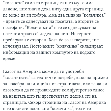
”колачето” само со страницата што му го има
дадено, што значи дека ниту една друга страница
ne може да ги побара. Има два типа на ”колачиња”
- првите се однесуваат на посетата, а вторите се
постојани. ”Колачињата” што се однесуваат на
посетата траат се` додека вашиот Интернет-
пребарувач е отворен. Кога ќе го затворите, тие
исчезнуваат. Постојаните ”колачиња” складираат
информации на вашиот компјутер на подолго
време.
Гласот на Америка може да ги употреби
”колачињата” за технички потреби, како на пример
за подобра навигација низ страницата, или за да ви
овозможи да го прилагодите компјутерот во однос
на нештата што ги претпочитате додека сте на
страницата. Секоја страница на Гласот на Америка
што користи постојани ”колачиња”, тоа и го