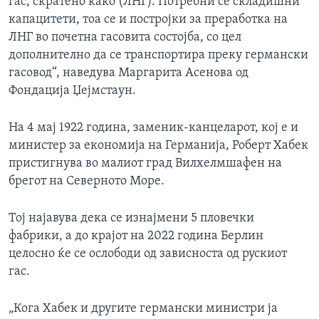
гас, скратено како (ЛНГ). Потребни се складишни
капацитети, тоа се и постројки за преработка на
ЛНГ во почетна гасовита состојба, со цел
дополнително да се транспортира преку германски
гасовод“, наведува Маргарита Асенова од
Фондација Џејмстаун.
На 4 мај 1922 година, заменик-канцеларот, кој е и
министер за економија на Германија, Роберт Хабек
пристигнува во малиот град Вилхелмшафен на
брегот на Северното Море.
Тој најавува дека се изнајмени 5 пловечки
фабрики, а до крајот на 2022 година Берлин
целосно ќе се ослободи од зависноста од рускиот
гас.
„Кога Хабек и другите германски министри ја