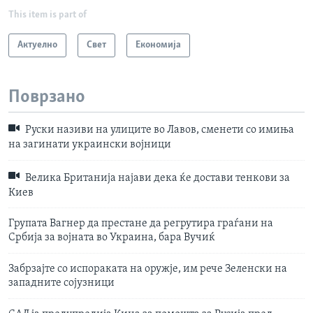
This item is part of
Актуелно
Свет
Економија
Поврзано
Руски називи на улиците во Лавов, сменети со имиња
на загинати украински војници
Велика Британија најави дека ќе достави тенкови за
Киев
Групата Вагнер да престане да регрутира граѓани на
Србија за војната во Украина, бара Вучиќ
Забрзајте со испораката на оружје, им рече Зеленски на
западните сојузници