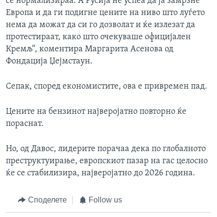
се нормализираа. А Русија не успеа да ја замрзне
Европа и да ги подигне цените на ниво што луѓето
нема да можат да си го дозволат и ќе излезат да
протестираат, како што очекуваше официјален
Кремљ“, коментира Маргарита Асенова од
Фондација Џејмстаун.
Сепак, според економистите, ова е привремен пад.
Цените на бензинот најверојатно повторно ќе
пораснат.
Но, од Давос, лидерите порачаа дека по глобалното
преструктуирање, европскиот пазар на гас целосно
ќе се стабилизира, најверојатно до 2026 година.
Споделете
Follow us