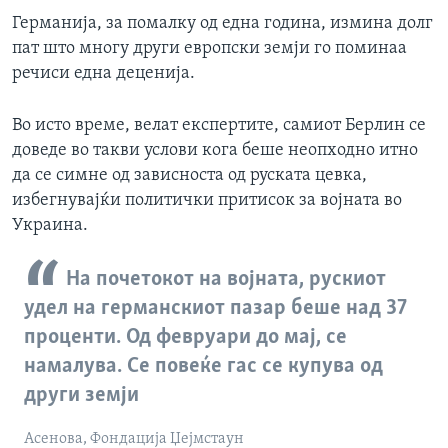
Германија, за помалку од една година, измина долг
пат што многу други европски земји го поминаа
речиси една деценија.
Во исто време, велат експертите, самиот Берлин се
доведе во такви услови кога беше неопходно итно
да се симне од зависноста од руската цевка,
избегнувајќи политички притисок за војната во
Украина.
На почетокот на војната, рускиот
удел на германскиот пазар беше над 37
проценти. Од февруари до мај, се
намалува. Се повеќе гас се купува од
други земји
Асенова, Фондација Џејмстаун