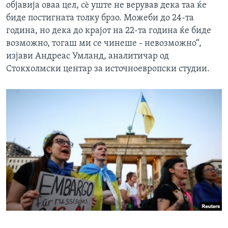
објавија оваа цел, сè уште не верував дека таа ќе
биде постигната толку брзо. Можеби до 24-та
година, но дека до крајот на 22-та година ќе биде
возможно, тогаш ми се чинеше - невозможно“,
изјави Андреас Умланд, аналитичар од
Стокхолмски центар за источноевропски студии.