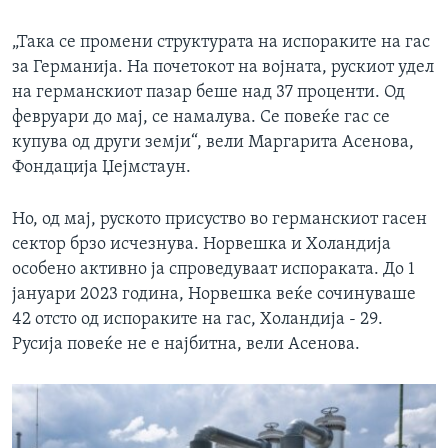
„Така се промени структурата на испораките на гас
за Германија. На почетокот на војната, рускиот удел
на германскиот пазар беше над 37 проценти. Од
февруари до мај, се намалува. Се повеќе гас се
купува од други земји“, вели Маргарита Асенова,
Фондација Џејмстаун.
Но, од мај, руското присуство во германскиот гасен
сектор брзо исчезнува. Норвешка и Холандија
особено активно ја спроведуваат испораката. До 1
јануари 2023 година, Норвешка веќе сочинуваше
42 отсто од испораките на гас, Холандија - 29.
Русија повеќе не е најбитна, вели Асенова.