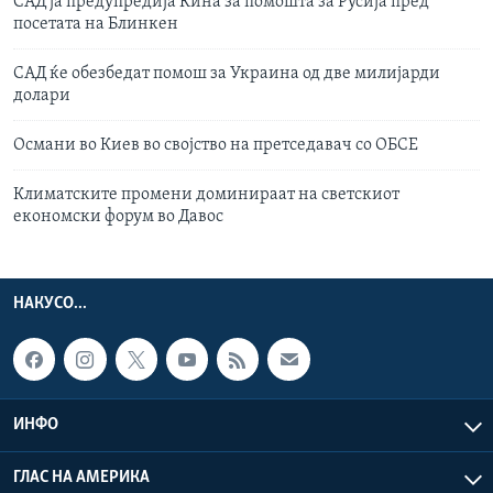
САД ја предупредија Кина за помошта за Русија пред
посетата на Блинкен
САД ќе обезбедат помош за Украина од две милијарди
долари
Османи во Киев во својство на претседавач со ОБСЕ
Климатските промени доминираат на светскиот
економски форум во Давос
НАКУСО...
ИНФО
ГЛАС НА АМЕРИКА