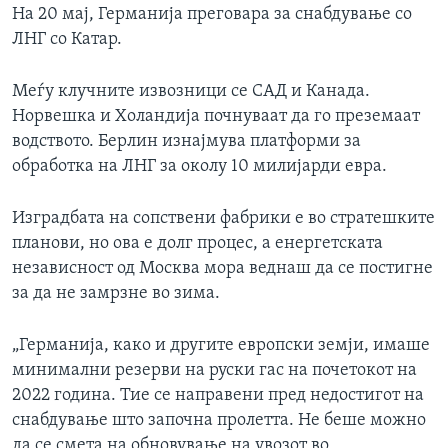
На 20 мај, Германија преговара за снабдување со
ЛНГ со Катар.
Меѓу клучните извозници се САД и Канада.
Норвешка и Холандија почнуваат да го преземаат
водството. Берлин изнајмува платформи за
обработка на ЛНГ за околу 10 милијарди евра.
Изградбата на сопствени фабрики е во стратешките
планови, но ова е долг процес, а енергетската
независност од Москва мора веднаш да се постигне
за да не замрзне во зима.
„Германија, како и другите европски земји, имаше
минимални резерви на руски гас на почетокот на
2022 година. Тие се направени пред недостигот на
снабдување што започна пролетта. Не беше можно
да се смета на обновување на увозот во