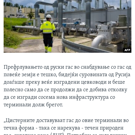
Префрлувањето од руски гас во снабдување со гас од
повеќе земји е тешко, бидејќи суровината од Русија
доаѓаше преку веќе изградени цевководи и беше
полесно само да се продолжи да се добива отколку
да се изгради сосема нова инфраструктура со
терминали долж брегот.
„Цистерните доставуваат гас до овие терминали во
течна форма - така се нарекува - течен природен