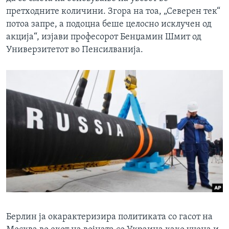
претходните количини. Згора на тоа, „Северен тек“
потоа запре, а подоцна беше целосно исклучен од
акција“, изјави професорот Бенџамин Шмит од
Универзитетот во Пенсилванија.
Берлин ја окарактеризира политиката со гасот на