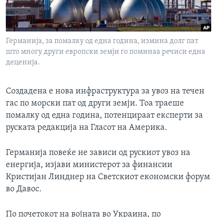
ИНТЕРВЈУА
Јазици
Германија, за помалку од една година, измина долг пат
што многу други европски земји го поминаа речиси една
деценија.
Создадена е нова инфраструктура за увоз на течен
гас по морски пат од други земји. Тоа траеше
помалку од една година, потенцираат експерти за
руската редакција на Гласот на Америка.
Германија повеќе не зависи од рускиот увоз на
енергија, изјави министерот за финансии
Кристијан Линднер на Светскиот економски форум
во Давос.
По почетокот на војната во Украина, по