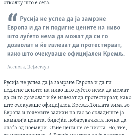
отколку што е сега.
Русија не успеа да ја замрзне
Европа и да ги подигне цените на ниво
што луѓето нема да можат да си го
дозволат и ќе излезат да протестираат,
како што очекуваше официјален Кремљ.
Асенова, Џејмстаун
Русија не успеа да ја замрзне Европа и да ги
подигне цените на ниво што луѓето нема да можат
да си го дозволат и ќе излезат да протестираат, како
што очекуваше официјален Кремљ„Топлата зима во
Европа и големите залихи на гас во складиште ја
намалија цената, бидејќи побарувачката почна да
опаѓа од ноември. Овие цени не се ниски. Но, тие,