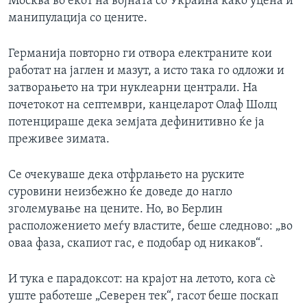
Москва во екот на војната со Украина како уцена и
манипулација со цените.
Германија повторно ги отвора електраните кои
работат на јаглен и мазут, а исто така го одложи и
затворањето на три нуклеарни централи. На
почетокот на септември, канцеларот Олаф Шолц
потенцираше дека земјата дефинитивно ќе ја
преживее зимата.
Се очекуваше дека отфрлањето на руските
суровини неизбежно ќе доведе до нагло
зголемување на цените. Но, во Берлин
расположението меѓу властите, беше следново: „во
оваа фаза, скапиот гас, е подобар од никаков“.
И тука е парадоксот: на крајот на летото, кога сè
уште работеше „Северен тек“, гасот беше поскап