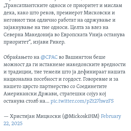
„Трансатлантските односи се приоритет и мислам
дека, како што реков, премиерот Мисковски и
неговиот тим одлично работат на одржување и
зајакнување на тие односи. Целта за влез на
Северна Македонија во Европската Унија останува
приоритет“, изјави Рикер.
Обраќањето на
@CPAC
во Вашингтон беше
можност да ги истакнеме македонските вредности
и традиции, тие темели што ја дефинираат нашата
национална посебност и гордост. Говоревме и за
нашето цврсто партнерство со Соединетите
Американски Држави, стратешки сојуз кој
останува столб на…
pic.twitter.com/pZt27hwzFS
— Христијан Мицкоски (@MickoskiHM)
February
22, 2025