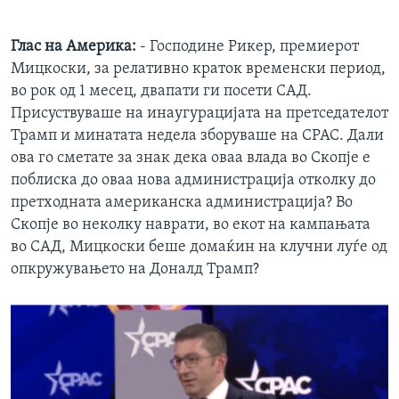
360p
Auto
240p
360p
480p
480p
Глас на Америка:
- Господине Рикер, премиерот
Мицкоски, за релативно краток временски период,
720p
720p
во рок од 1 месец, двапати ги посети САД.
Присуствуваше на инаугурацијата на претседателот
Трамп и минатата недела зборуваше на CPAC. Дали
ова го сметате за знак дека оваа влада во Скопје е
поблиска до оваа нова администрација отколку до
претходната американска администрација? Во
Скопје во неколку наврати, во екот на кампањата
во САД, Мицкоски беше домаќин на клучни луѓе од
опкружувањето на Доналд Трамп?