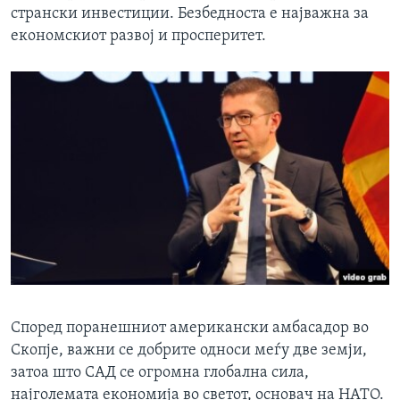
странски инвестиции. Безбедноста е најважна за
економскиот развој и просперитет.
Според поранешниот американски амбасадор во
Скопје, важни се добрите односи меѓу две земји,
затоа што САД се огромна глобална сила,
најголемата економија во светот, основач на НАТО.