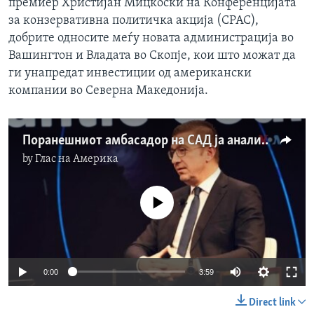
премиер Христијан Мицкоски на Конференцијата
за конзервативна политичка акција (CPAC),
добрите односите меѓу новата администрација во
Вашингтон и Владата во Скопје, кои што можат да
ги унапредат инвестиции од американски
компании во Северна Македонија.
Поранешниот амбасадор на САД ја анализира посетата на Мицкоски во Вашингтон
by
Глас на Америка
No media source currently available
Auto
0:00
3:59
240p
Direct link