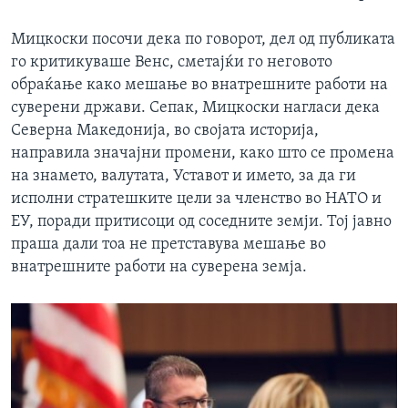
Мицкоски посочи дека по говорот, дел од публиката
го критикуваше Венс, сметајќи го неговото
обраќање како мешање во внатрешните работи на
суверени држави. Сепак, Мицкоски нагласи дека
Северна Македонија, во својата историја,
направила значајни промени, како што се промена
на знамето, валутата, Уставот и името, за да ги
исполни стратешките цели за членство во НАТО и
ЕУ, поради притисоци од соседните земји. Тој јавно
праша дали тоа не претставува мешање во
внатрешните работи на суверена земја.