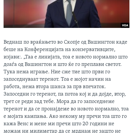
Веднаш по враќањето во Скопје од Вашингтон каде
беше на Конференцијата на конзервативците,
изјави:. „Таа е линијата, тоа е новото нормално што
доаѓа од Вашингтон и што ќе го преплави светот.
Тука нема играње. Ние сме тие што први го
запоседнуваат теренот. Тоа е мојот начин на
работа, нема втора шанса за прв впечаток.
Запоседни го теренот, па потоа кој и да дојде, втор,
трет се реди зад тебе. Мора да го запоседнеме
теренот и да се пронајдеме во новото нормално, тоа
е мојата кампања. Ако некому му пречи тоа што го
кажа Венс и мене ми пречи што 20 години не
можам ни милиметар да се мрднам не зашто не