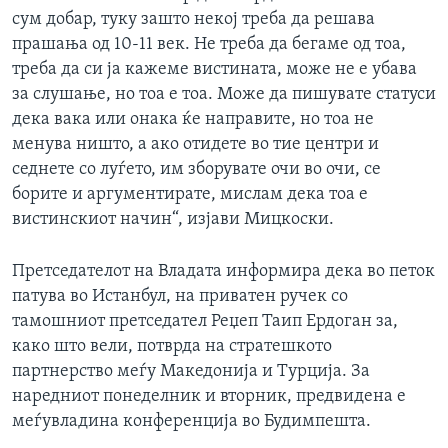
сум добар, туку зашто некој треба да решава
прашања од 10-11 век. Не треба да бегаме од тоа,
треба да си ја кажеме вистината, може не е убава
за слушање, но тоа е тоа. Може да пишувате статуси
дека вака или онака ќе направите, но тоа не
менува ништо, а ако отидете во тие центри и
седнете со луѓето, им зборувате очи во очи, се
борите и аргументирате, мислам дека тоа е
вистинскиот начин“, изјави Мицкоски.
Претседателот на Владата информира дека во петок
патува во Истанбул, на приватен ручек со
тамошниот претседател Реџеп Таип Ердоган за,
како што вели, потврда на стратешкото
партнерство меѓу Македонија и Турција. За
наредниот понеделник и вторник, предвидена е
меѓувладина конференција во Будимпешта.