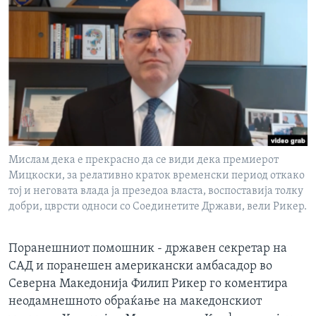
ИНТЕРВЈУА
Јазици
Мислам дека е прекрасно да се види дека премиерот
Мицкоски, за релативно краток временски период откако
тој и неговата влада ја презедоа власта, воспоставија толку
добри, цврсти односи со Соединетите Држави, вели Рикер.
Поранешниот помошник - државен секретар на
САД и поранешен американски амбасадор во
Северна Македонија Филип Рикер го коментира
неодамнешното обраќање на македонскиот