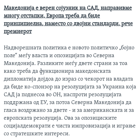
Македонија е верен сојузник на САД, направивме
многу отстапки, Европа треба да биде
принципиелна
,
наместо со двојни стандарди
, рече
премиерот
Надворешната политика е новото политичко „бојно
поле“ меѓу власта и опозицијата во Северна
Македонија. Разликите меѓу двете страни за тоа
како треба да функционира македонската
дипломатија дојдоа до израз со чекорот на владата
да биде ко-спонзор на резолуцијата за Украина која
САД ја поднесоа во ОН, наспроти резолуцијата
поддржана од ЕУ, за потоа Северна Македонија да
гласа воздржано за двете - и за американската и за
европската резолуција. Ова за опозициските
социјалдемократи е чиста импровизација и играње
со стратешките интереси.