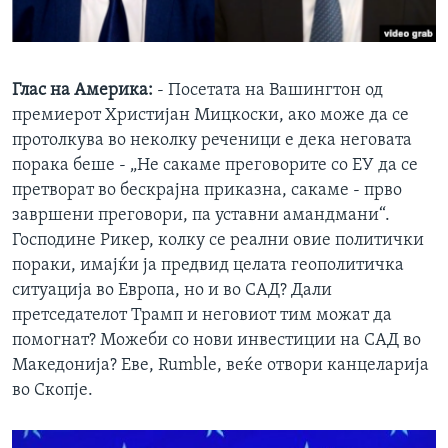
Глас на Америка:
- Посетата на Вашингтон од
премиерот Христијан Мицкоски, ако може да се
протолкува во неколку реченици е дека неговата
порака беше - „Не сакаме преговорите со ЕУ да се
претворат во бескрајна приказна, сакаме - прво
завршени преговори, па уставни амандмани“.
Господине Рикер, колку се реални овие политички
пораки, имајќи ја предвид целата геополитичка
ситуација во Европа, но и во САД? Дали
претседателот Трамп и неговиот тим можат да
помогнат? Можеби со нови инвестиции на САД во
Македонија? Еве, Rumble, веќе отвори канцеларија
во Скопје.