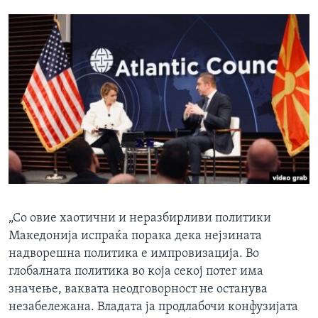
„Со овие хаотични и неразбирливи политики
Македонија испраќа порака дека нејзината
надворешна политика е импровизација. Во
глобалната политика во која секој потег има
значење, ваквата неодговорност не останува
незабележана. Владата ја продлабочи конфузијата