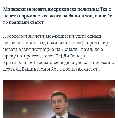
Мицкоски за
новата
американска политика: Тоа е
новото нормално кое доаѓа од Вашингтон
,
и кое ќе
го преплави светот
Премиерот Христијан Мицкоски уште еднаш
целосно застана зад политиката што ја промовира
новата администрација на Доналд Трамп, која
преку потпретседателот Џеј Ди Венс ја
критикуваше Европа и рече дека „новото нормално
доаѓа од Вашингтон и ќе го преплави светот“.