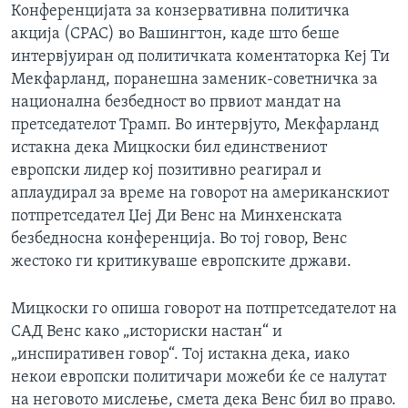
Конференцијата за конзервативна политичка
акција (CPAC) во Вашингтон, каде што беше
интервјуиран од политичката коментаторка Кеј Ти
Мекфарланд, поранешна заменик-советничка за
национална безбедност во првиот мандат на
претседателот Трамп. Во интервјуто, Мекфарланд
истакна дека Мицкоски бил единствениот
европски лидер кој позитивно реагирал и
аплаудирал за време на говорот на американскиот
потпретседател Џеј Ди Венс на Минхенската
безбедносна конференција. Во тој говор, Венс
жестоко ги критикуваше европските држави.
Мицкоски го опиша говорот на потпретседателот на
САД Венс како „историски настан“ и
„инспиративен говор“. Тој истакна дека, иако
некои европски политичари можеби ќе се налутат
на неговото мислење, смета дека Венс бил во право.