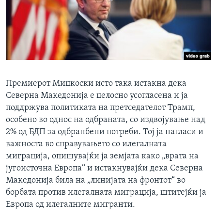
Премиерот Мицкоски исто така истакна дека
Северна Македонија е целосно усогласена и ја
поддржува политиката на претседателот Трамп,
особено во однос на одбраната, со издвојување над
2% од БДП за одбранбени потреби. Тој ја нагласи и
важноста во справувањето со илегалната
миграција, опишувајќи ја земјата како „врата на
југоисточна Европа“ и истакнувајќи дека Северна
Македонија била на „линијата на фронтот“ во
борбата против илегалната миграција, штитејќи ја
Европа од илегалните мигранти.