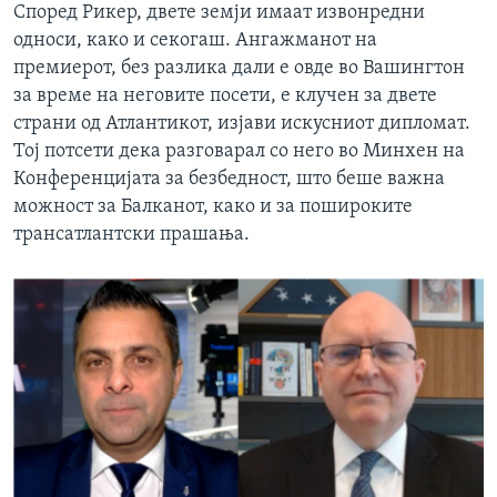
Според Рикер, двете земји имаат извонредни
односи, како и секогаш. Ангажманот на
премиерот, без разлика дали е овде во Вашингтон
за време на неговите посети, е клучен за двете
страни од Атлантикот, изјави искусниот дипломат.
Тој потсети дека разговарал со него во Минхен на
Конференцијата за безбедност, што беше важна
можност за Балканот, како и за пошироките
трансатлантски прашања.