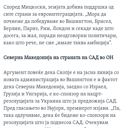
Според Мицкоски, земјата добива поддршка од
сите страни за евроинтеграцијата. „Мора да
почнеме да победуваме во Вашингтон, Брисел,
Берлин, Париз, Рим, Лондон и секаде каде што
досега, за жал, поради неодговорни политичари,
како што рече, не сме „имале таква амбиција“.
Северна Македонија на страната на САД во ОН
Аргумент повеќе дека Скопје е на јасна линија со
новата администрација во Вашингтон е и фактот
дека Северна Македонија, заедно со Израел,
Грузија и Унгарија, е ко-спонзор на нацрт-
резолуцијата за Украина што ја предложија САД.
Пред гласањето во Њујорк, премиерот изјави. „Па,
така одлучивме, дека ќе бидеме ко-спонзори на
резолуцијата што ја поднесоа САД. Очекувам