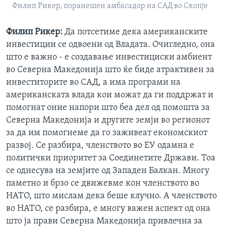
Филип Рикер, поранешен амбасадор на САД во Скопје
Филип Рикер:
Да потсетиме дека американските
инвестиции се одвоени од Владата. Очигледно, она
што е важно - е создавање инвестициски амбиент
во Северна Македонија што ќе биде атрактивен за
инвеститорите во САД, а има програми на
американската влада кои можат да ги поддржат и
помогнат оние напори што беа дел од помошта за
Северна Македонија и другите земји во регионот
за да им помогнеме да го заживеат економскиот
развој. Се разбира, членството во ЕУ одамна е
политички приоритет за Соединетите Држави. Тоа
се однесува на земјите од Западен Балкан. Многу
паметно и брзо се движевме кон членството во
НАТО, што мислам дека беше клучно. А членството
во НАТО, се разбира, е многу важен аспект од она
што ја прави Северна Македонија привлечна за