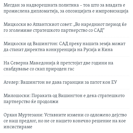
Мегдан за надворешната политика – тоа што за владата е
промислена дипломатија, за опозицијата е импровизација
Мицкоски во Атлантскиот совет: „Во наредниот период ќе
го зголемиме стратешкото партнерство со САД“
Мицкоски од Вашингтон: САД преку нашата земја можат
да станат директна конкуренција на Русија и Кина
На Северна Македонија ѝ претстојат две години на
снабдување со скап природен гас
Агелер: Вашингтон не дава гаранции за патот кон ЕУ
Милошоски: Пораката од Вашингтон е дека стратешкото
партнерство ќе продолжи
Орхан Муртезани: Уставните измени со одложено дејство
се наш предлог, но не се нашето конечно решение на кое
инсистираме