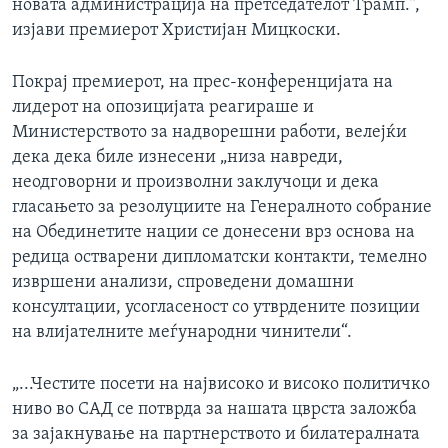
новата администрација на претседателот Трамп.“,
изјави премиерот Христијан Мицкоски.
Покрај премиерот, на прес-конференцијата на
лидерот на опозицијата реагираше и
Министерството за надворешни работи, велејќи
дека дека биле изнесени „низа навреди,
неодговорни и произволни заклучоци и дека
гласањето за резолуциите на Генералното собрание
на Обединетите нации се донесени врз основа на
редица остварени дипломатски контакти, темелно
извршени анализи, спроведени домашни
консултации, усогласеност со утврдените позиции
на влијателните меѓународни чинители“.
„...Честите посети на највисоко и високо политичко
ниво во САД се потврда за нашата цврста заложба
за зајакнување на партнерството и билатералната