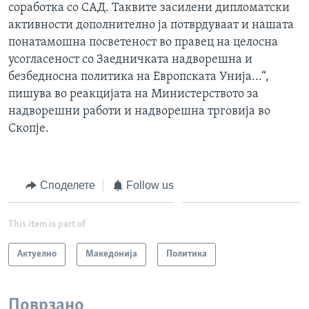
соработка со САД. Таквите засилени дипломатски
активности дополнително ја потврдуваат и нашата
понатамошна посветеност во правец на целосна
усогласеност со Заедничката надворешна и
безбедносна политика на Европската Унија...“,
пишува во реакцијата на Министерството за
надворешни работи и надворешна трговија во
Скопје.
Споделете
Follow us
This item is part of
Актуелно
Македонија
Политика
Поврзано