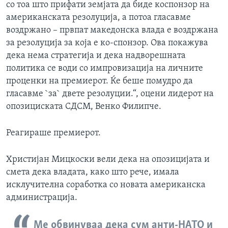
со тоа што прифати земјата да биде коспонзор на
американската резолуција, а потоа гласавме
воздржано – првпат македонска влада е воздржана
за резолуција за која е ко-спонзор. Ова покажува
дека нема стратегија и дека надворешната
политика се води со импровизација на личните
проценки на премиерот. Ќе беше помудро да
гласавме `за` двете резолуции.“, оцени лидерот на
опозициската СДСМ, Венко Филипче.
Реагираше премиерот.
Христијан Мицкоски вели дека на опозицијата и
смета дека владата, како што рече, имала
исклучителна соработка со новата американска
администрација.
Ме обвинуваа дека сум анти-НАТО и