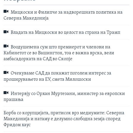
Мицкоски и Филипче за надворешната политика на
Северна Македонија
Владата на Мицкоски во целост на страна на Трамп
Воодушевена сум што премиерот и членови на
Кабинетот се во Вашингтон, тоа е важна врска, вели
амбасадорката на САД во Скопје
Очекуваме САД да покажат поголем интерес за
проширувањето на ЕУ, смета Милошоски
Интервју со Орхан Муртезани, министер за европски
прашања
Борба со корупцијата, притисок врз медиумите: Северна
Македонија и натаму е делумно слободна земја според
Фридом хаус