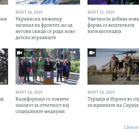
МАРТ 16, 2025
МАРТ 15, 2025
вни
Украински инженер
Уметноста добива нова
загинал на фронтот, но од
форма со вештачката
негови скици се роди ново
интелигенција
детско игралиште
МАРТ 14, 2025
МАРТ 14, 2025
од
Калифорнија го повлече
Турција и Израел во сп
законот за отчетност кај
за иднината на Сирија
социјалните медиуми
Сите е