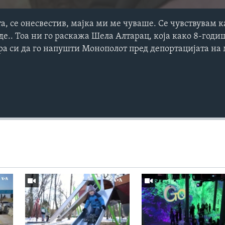
та, се онесвестив, мајка ми ме чуваше. Се чувствувам 
де.. Тоа ни го раскажа Шела Алтарац, која како 8-годи
тра си да го напушти Монополот пред депортацијата н