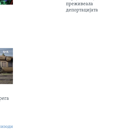
преживеала
депортацијата
рега
пизоди