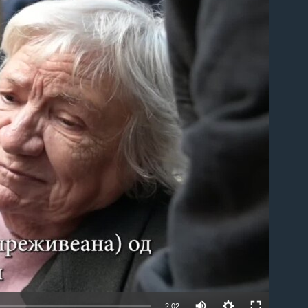
able
2:02