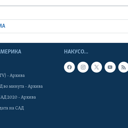
МА
 АМЕРИКА
НАКУСО...
TV) - Архива
Д во минута - Архива
САД 2020 - Архива
дата на САД