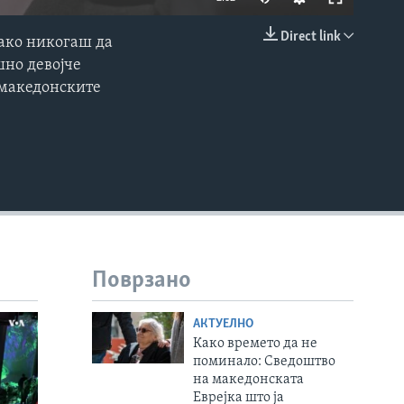
Direct link
како никогаш да
EMBED
шно девојче
а македонските
Поврзано
АКТУЕЛНО
Како времето да не
поминало: Сведоштво
на македонската
Еврејка што ја