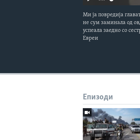
Ми ја повредија глава
не сум заминала од ов
успеала заедно со сес
Евреи
Епизоди