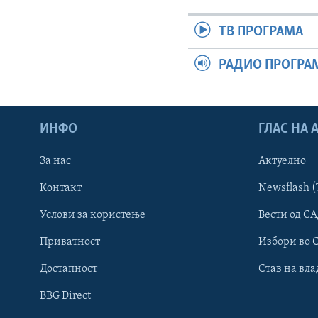
ТВ ПРОГРАМА
РАДИО ПРОГРА
ИНФО
ГЛАС НА
За нас
Актуелно
Контакт
Newsflash (
Learning English
Услови за користење
Вести од СА
Приватност
Избори во 
НАКУСО...
Достапност
Став на вла
BBG Direct
Јазици