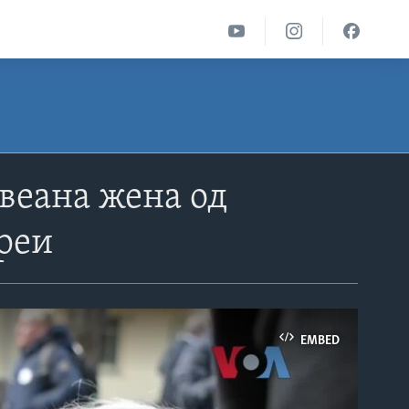
веана жена од
реи
EMBED