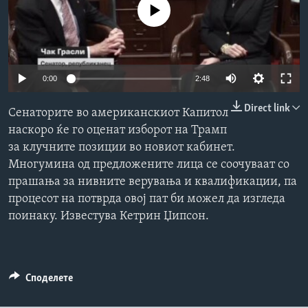
No media source currently available
ИНТЕРВЈУА
Јазици
0:00
2:48
Direct link
Сенаторите во американскиот Капитол
наскоро ќе го оценат изборот на Трамп
за клучните позиции во новиот кабинет.
Многумина од предложените лица се соочуваат со
прашања за нивните верувања и квалификации, па
процесот на потврда овој пат би можел да изгледа
поинаку. Известува Кетрин Џипсон.
Споделете