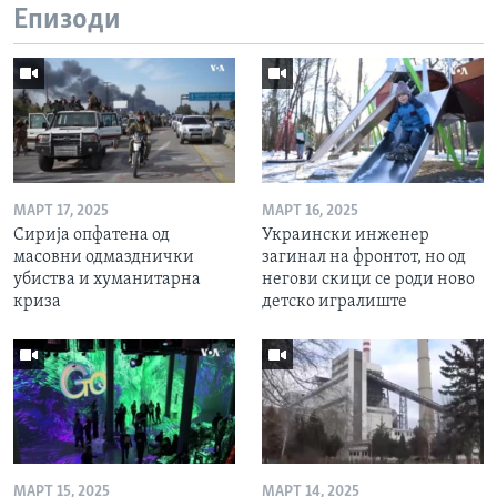
Епизоди
МАРТ 17, 2025
МАРТ 16, 2025
Сирија опфатена од
Украински инженер
масовни одмазднички
загинал на фронтот, но од
убиства и хуманитарна
негови скици се роди ново
криза
детско игралиште
МАРТ 15, 2025
МАРТ 14, 2025