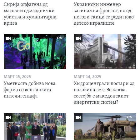
Сирија опфатена од
Украински инженер
масовни одмазднички
загинал на фронтот, но од
убиства и хуманитарна
негови скици се роди ново
криза
детско игралиште
МАРТ 15, 2025
МАРТ 14, 2025
Уметноста добива нова
Хидроцентрали постари од
форма со вештачката
половина век: Во каква
интелигенција
состојба е македонскиот
енергетски систем?