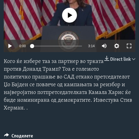
ИНТЕРВЈУА
Јазици
No media source currently available
0:00
3:14
Direct link
Кого ќе избере таа за партнер во трката
против Доналд Трамп? Тоа е големото
политичко прашање во САД откако претседателот
Џо Бајден се повлече од кампањата за реизбор и
најверојатно потпретседателката Камала Харис ќе
биде номинирана од демократите. Известува Стив
Херман. .
Споделете