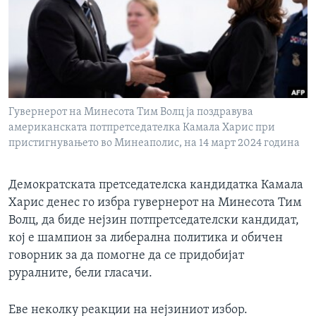
ИНТЕРВЈУА
Јазици
Гувернерот на Минесота Тим Волц ја поздравува
американската потпретседателка Камала Харис при
пристигнувањето во Минеаполис, на 14 март 2024 година
Демократската претседателска кандидатка Камала
Харис денес го избра гувернерот на Минесота Тим
Волц, да биде нејзин потпретседателски кандидат,
кој е шампион за либерална политика и обичен
говорник за да помогне да се придобијат
руралните, бели гласачи.
Еве неколку реакции на нејзиниот избор.