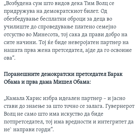
„Возбудена сум што видов дека Тим Волц се
придружува на демократскиот билет. Од
обезбедување бесплатни оброци за деца во
училиште до спроведување платено семејно
отсуство во Минесота, тој сака да прави добро на
сите начини. Тој ќе биде неверојатен партнер на
нашата прва жена претседател, ајде да го освоиме
ова“.
Поранешните демократски претседател Барак
Обама и прва дама Мишел Обама:
„Камала Харис избра идеален партнер – и јасно
стави до знаење за што точно се залага. Гувернерот
Волц не само што има искуство да биде
потпретседател, тој има вредности и интегритет да
не` направи горди“.