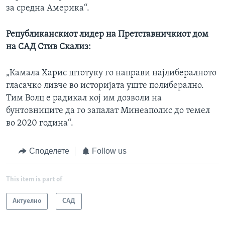
за средна Америка“.
Републиканскиот лидер на Претставничкиот дом
на САД Стив Скализ:
„Камала Харис штотуку го направи најлибералното
гласачко ливче во историјата уште полиберално.
Тим Волц е радикал кој им дозволи на
бунтовниците да го запалат Минеаполис до темел
во 2020 година“.
Споделете
Follow us
This item is part of
Актуелно
САД