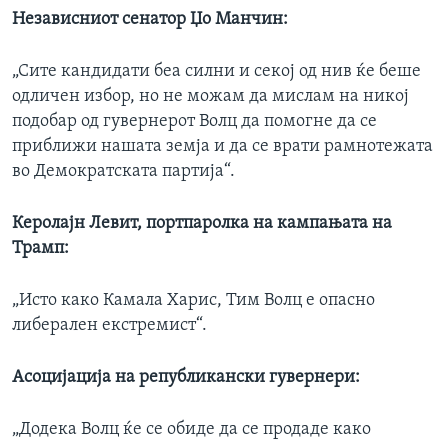
Независниот сенатор Џо Манчин:
„Сите кандидати беа силни и секој од нив ќе беше
одличен избор, но не можам да мислам на никој
подобар од гувернерот Волц да помогне да се
приближи нашата земја и да се врати рамнотежата
во Демократската партија“.
Керолајн Левит, портпаролка на кампањата на
Трамп:
„Исто како Камала Харис, Тим Волц е опасно
либерален екстремист“.
Асоцијација на републикански гувернери:
„Додека Волц ќе се обиде да се продаде како