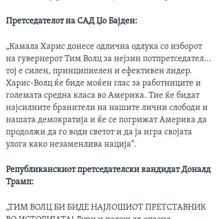
Претседателот на САД Џо Бајден:
„Камала Харис донесе одлична одлука со изборот
на гувернерот Тим Волц за нејзин потпретседател...
тој е силен, принципиелен и ефективен лидер.
Харис-Волц ќе биде моќен глас за работниците и
големата средна класа во Америка. Тие ќе бидат
најсилните бранители на нашите лични слободи и
нашата демократија и ќе се погрижат Америка да
продолжи да го води светот и да ја игра својата
улога како незаменлива нација“.
Републиканскиот претседателски кандидат Доналд
Трамп:
„ТИМ ВОЛЦ БИ БИДЕ НАЈЛОШИОТ ПРЕТСТАВНИК