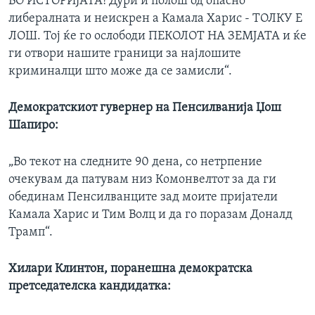
ВО ИСТОРИЈАТА! Дури и полош од опасно
либералната и неискрен а Камала Харис - ТОЛКУ Е
ЛОШ. Тој ќе го ослободи ПЕКОЛОТ НА ЗЕМЈАТА и ќе
ги отвори нашите граници за најлошите
криминалци што може да се замисли“.
Демократскиот гувернер на Пенсилванија Џош
Шапиро:
„Во текот на следните 90 дена, со нетрпение
очекувам да патувам низ Комонвелтот за да ги
обединам Пенсилванците зад моите пријатели
Камала Харис и Тим Волц и да го поразам Доналд
Трамп“.
Хилари Клинтон, поранешна демократска
претседателска кандидатка: