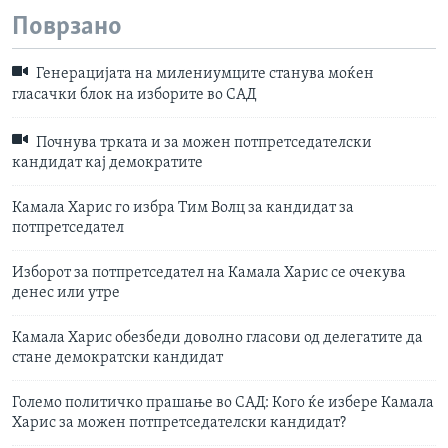
Поврзано
Генерацијата на милениумците станува моќен
гласачки блок на изборите во САД
Почнува трката и за можен потпретседателски
кандидат кај демократите
Камала Харис го избра Тим Волц за кандидат за
потпретседател
Изборот за потпретседател на Камала Харис се очекува
денес или утре
Камала Харис обезбеди доволно гласови од делегатите да
стане демократски кандидат
Големо политичко прашање во САД: Кого ќе избере Камала
Харис за можен потпретседателски кандидат?