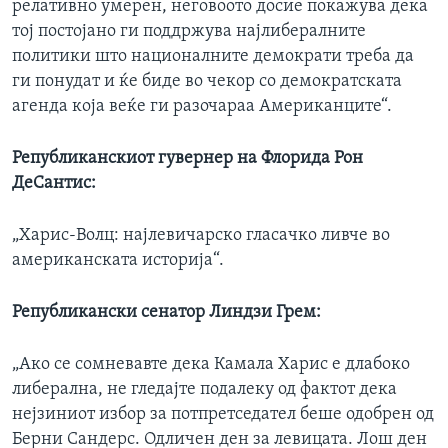
релативно умерен, неговоото досие покажува дека
тој постојано ги поддржува најлибералните
политики што националните демократи треба да
ги понудат и ќе биде во чекор со демократската
агенда која веќе ги разочараа Американците“.
Републиканскиот гувернер на Флорида Рон
ДеСантис:
„Харис-Волц: најлевичарско гласачко ливче во
американската историја“.
Републикански сенатор Линдзи Грем:
„Ако се сомневавте дека Камала Харис е длабоко
либерална, не гледајте подалеку од фактот дека
нејзиниот избор за потпретседател беше одобрен од
Берни Сандерс. Одличен ден за левицата. Лош ден