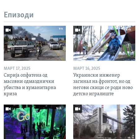
Епизоди
МАРТ 17, 2025
МАРТ 16, 2025
Сирија опфатена од
Украински инженер
масовни одмазднички
загинал на фронтот, но од
убиства и хуманитарна
негови скици се роди ново
криза
детско игралиште