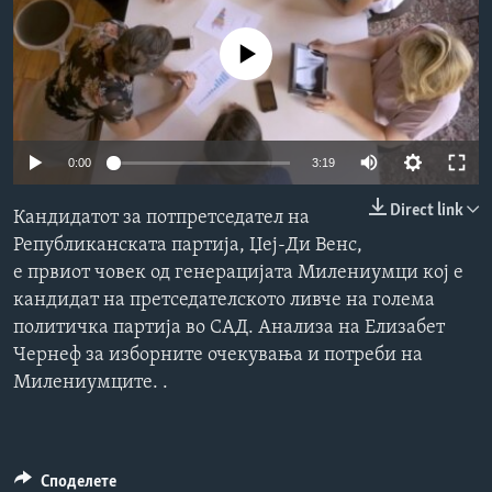
ИНТЕРВЈУА
Јазици
No media source currently available
0:00
3:19
Direct link
Кандидатот за потпретседател на
Републиканската партија, Џеј-Ди Венс,
е првиот човек од генерацијата Милениумци кој е
кандидат на претседателското ливче на голема
политичка партија во САД. Анализа на Елизабет
Чернеф за изборните очекувања и потреби на
Милениумците. .
Споделете