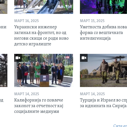
МАРТ 16, 2025
МАРТ 15, 2025
вни
Украински инженер
Уметноста добива нова
загинал на фронтот, но од
форма со вештачката
негови скици се роди ново
интелигенција
детско игралиште
МАРТ 14, 2025
МАРТ 14, 2025
од
Калифорнија го повлече
Турција и Израел во сп
законот за отчетност кај
за иднината на Сирија
социјалните медиуми
Сите е