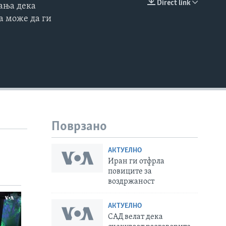
Direct link
вања дека
EMBED
а може да ги
Поврзано
АКТУЕЛНО
Иран ги отфрла
повиците за
воздржаност
АКТУЕЛНО
САД велат дека