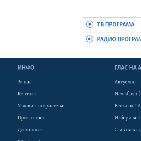
ТВ ПРОГРАМА
РАДИО ПРОГРА
ИНФО
ГЛАС НА
За нас
Актуелно
Контакт
Newsflash (
Learning English
Услови за користење
Вести од СА
Приватност
Избори во 
НАКУСО...
Достапност
Став на вла