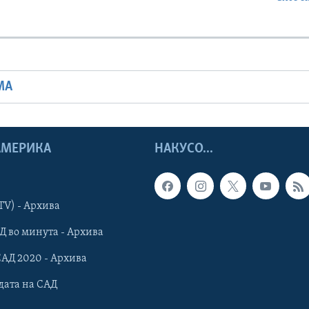
МА
 АМЕРИКА
НАКУСО...
TV) - Архива
Д во минута - Архива
САД 2020 - Архива
дата на САД