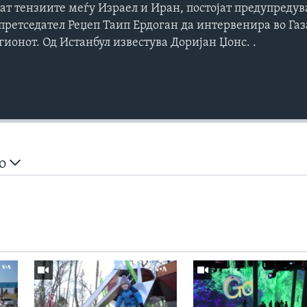
ат тензиите меѓу Израел и Иран, постојат предупреду
претседател Реџеп Таип Ердоган да интервенира во Газ
гионот. Од Истанбул известува Доријан Џонс. .
но