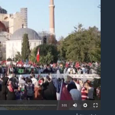
able
3:01