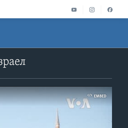
зраел
EMBED