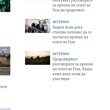
очекуваат разговорите
за прекин на огнот во
Газа да продолжат
АКТУЕЛНО
Бајден вели дека
станува потешко да се
постигне прекин на
огнот во Газа
АКТУЕЛНО
Продолжуваат
разговорите за прекин
на огнот во Газа, Хамас
кажа дека нема да
учествува
рега
пизоди