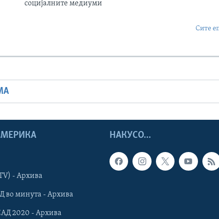
социјалните медиуми
Сите е
МА
 АМЕРИКА
НАКУСО...
TV) - Архива
Д во минута - Архива
САД 2020 - Архива