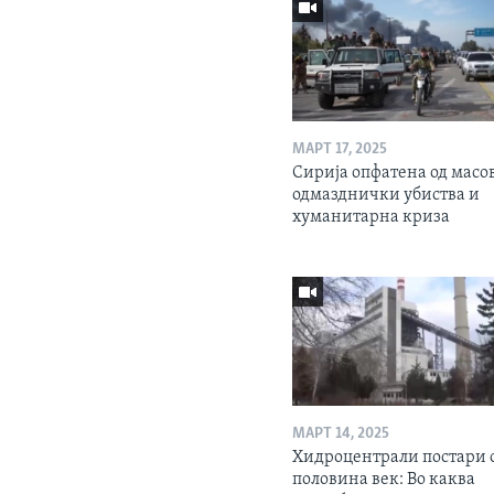
МАРТ 17, 2025
Сирија опфатена од масо
одмазднички убиства и
хуманитарна криза
МАРТ 14, 2025
Хидроцентрали постари 
половина век: Во каква