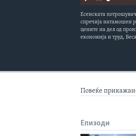
Есенската потрошувач
спречија натамошен р
цените на дел од прои
економија и труд, Бе
Повеќе прикажа
Епизоди