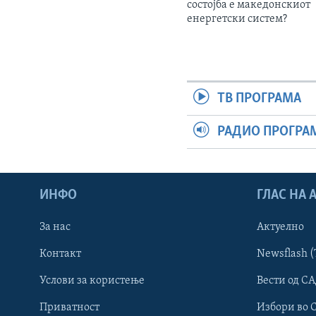
состојба е македонскиот
енергетски систем?
ТВ ПРОГРАМА
РАДИО ПРОГРА
ИНФО
ГЛАС НА
За нас
Актуелно
Контакт
Newsflash (
Learning English
Услови за користење
Вести од СА
Приватност
Избори во 