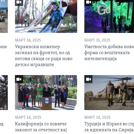
МАРТ 16, 2025
МАРТ 15, 2025
вни
Украински инженер
Уметноста добива нова
загинал на фронтот, но од
форма со вештачката
негови скици се роди ново
интелигенција
детско игралиште
МАРТ 14, 2025
МАРТ 14, 2025
од
Калифорнија го повлече
Турција и Израел во сп
законот за отчетност кај
за иднината на Сирија