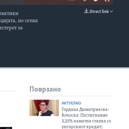
Direct link
практики
EMBED
цијата, но сепак
истерот за
Поврзано
АКТУЕЛНО
Гордана Димитриеска-
Кочоска: Постигнавме
3,25% каматна стапка со
унгарскиот кредит;