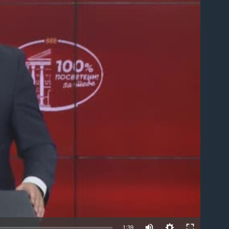
able
1:39