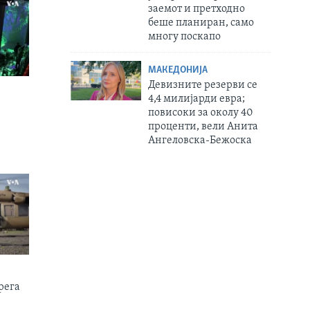
заемот и претходно
беше планиран, само
многу поскапо
МАКЕДОНИЈА
Девизните резерви се
4,4 милијарди евра;
повисоки за околу 40
проценти, вели Анита
Ангеловска-Бежоска
рега