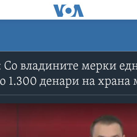
Со владините мерки едн
о 1.300 денари на храна