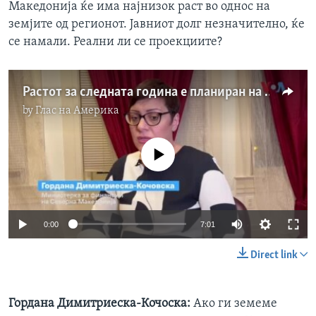
Македонија ќе има најнизок раст во однос на
земјите од регионот. Јавниот долг незначително, ќе
се намали. Реални ли се проекциите?
Растот за следната година е планиран на 4 проценти, вели министерката за финансии
by
Глас на Америка
No media source currently available
0:00
7:01
Direct link
Гордана Димитриеска-Кочоска
:
Ако ги земеме