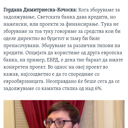
Гордана Димитриеска-Кочоска
:
Кога зборуваме за
задолжување, Светската банка дава кредити, но
наменски, или проекти за финансирање. Тука не
зборуваме за тоа туку говориме за средства кои би
оделе директно во буџетот и таму би биле
пренасочувани. Зборуваме за различни типови на
кредити. Опцијата да користиме од друга европска
банка, на пример, ЕБРД, е дека тие бараат да имате
конкретен проект. Во однос на овој проект во
кажав, најсоодветно е да го споредиме со
еврообврзницата. Неоправдано ќе беше сега да се
задолжуваме со каматна стапка од над 6%.