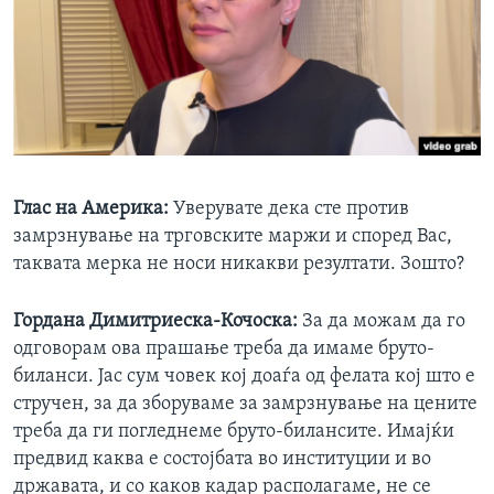
Глас на Америка:
Уверувате дека сте против
замрзнување на трговските маржи и според Вас,
таквата мерка не носи никакви резултати. Зошто?
Гордана Димитриеска-Кочоска
:
За да можам да го
одговорам ова прашање треба да имаме бруто-
биланси. Јас сум човек кој доаѓа од фелата кој што е
стручен, за да зборуваме за замрзнување на цените
треба да ги погледнеме бруто-билансите. Имајќи
предвид каква е состојбата во институции и во
државата, и со каков кадар располагаме, не се