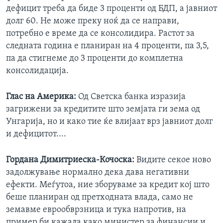
дефицит треба да биде 3 проценти од БДП, а јавниот
долг 60. Не може преку ноќ да се направи,
потребно е време да се консолидира. Растот за
следната година е планиран на 4 проценти, па 3,5,
па да стигнеме до 3 проценти до комплетна
консолидација.
Глас на Америка:
Од Светска банка изразија
загрижени за кредитите што земјата ги зема од
Унгарија, но и како тие ќе влијаат врз јавниот долг
и дефицитот....
Гордана Димитриеска-Кочоска
:
Видите секое ново
задолжување нормално дека дава негативни
ефекти. Меѓутоа, ние зборуваме за кредит кој што
беше планиран од претходната влада, само не
земавме еврообврзница и тука напротив, на
пример би кажала како министер за финансии и