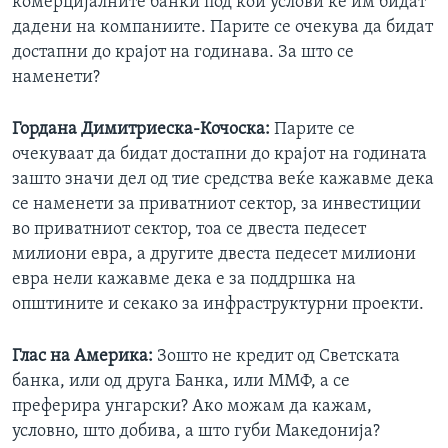
комерцијалните банки под кои услови ќе им бидат
дадени на компаниите. Парите се очекува да бидат
достапни до крајот на годинава. За што се
наменети?
Гордана Димитриеска-Кочоска
:
Парите се
очекуваат да бидат достапни до крајот на годината
зашто значи дел од тие средства веќе кажавме дека
се наменети за приватниот сектор, за инвестиции
во приватниот сектор, тоа се двеста педесет
милиони евра, а другите двеста педесет милиони
евра нели кажавме дека е за поддршка на
општините и секако за инфраструктурни проекти.
Глас на Америка:
Зошто не кредит од Светската
банка, или од друга Банка, или ММФ, а се
преферира унгарски? Ако можам да кажам,
условно, што добива, а што губи Македонија?