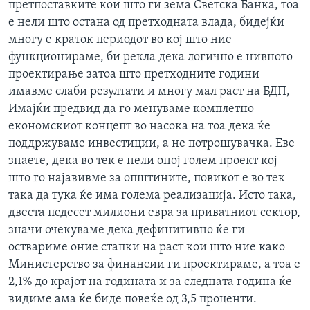
претпоставките кои што ги зема Светска Банка, тоа
е нели што остана од претходната влада, бидејќи
многу е краток периодот во кој што ние
функционираме, би рекла дека логично е нивното
проектирање затоа што претходните години
имавме слаби резултати и многу мал раст на БДП,
Имајќи предвид да го менуваме комплетно
економскиот концепт во насока на тоа дека ќе
поддржуваме инвестиции, а не потрошувачка. Еве
знаете, дека во тек е нели оној голем проект кој
што го најавивме за општините, повикот е во тек
така да тука ќе има голема реализација. Исто така,
двеста педесет милиони евра за приватниот сектор,
значи очекуваме дека дефинитивно ќе ги
оствариме оние стапки на раст кои што ние како
Министерство за финансии ги проектираме, а тоа е
2,1% до крајот на годината и за следната година ќе
видиме ама ќе биде повеќе од 3,5 проценти.