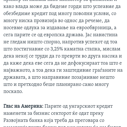
како влада може да бидеме горди што успеавме да
обезбедиме кредит под многу поволни услови, со
многу ниска провизија во однос да речеме, да
носевме одлука за издавање на еврообврзница, а
сега парите се од европска држава. Јас навистина
не гледам ништо спорно, напротив успехот од тоа
што постигнавме со 3,25% каматна стапка, мислам
дека некој се труди да го преврти во друга насока и
да каже дека еве сега да не дефокусираат тоа што е
најважното, а тоа дека ги заштедивме граѓаните на
државата, а што направивме позајмивме нешто
што и претходно беше планирано само многу
поскапо.
Глас на Америка:
Парите од унгарскиот кредит
наменети за бизнис секторот ќе одат преку
Развојната банка која треба да преговара со