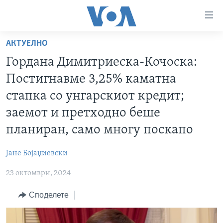
Линкови
за
пристапност
АКТУЕЛНО
ДОМА
Премини
Гордана Димитриеска-Кочоска:
на
РУБРИКИ
Постигнавме 3,25% каматна
главната
ФОТОГАЛЕРИИ
САД
содржина
стапка со унгарскиот кредит;
Премини
ДОКУМЕНТАРЦИ
МАКЕДОНИЈА
заемот и претходно беше
до
АРХИВИРАНА ПРОГРАМА
СВЕТ
планиран, само многу поскапо
страната
ЗА НАС
за
ЕКОНОМИЈА
NEWSFLASH - АРХИВА
Јане Бојаџиевски
навигација
ПОЛИТИКА
ВЕСТИ ОД САД ВО МИНУТА - АРХИВА
Пребарувај
Learning English
23 октомври, 2024
ЗДРАВЈЕ
ИЗБОРИ ВО САД 2020 - АРХИВА
Споделете
НАКУСО...
НАУКА
УМЕТНОСТ И ЗАБАВА