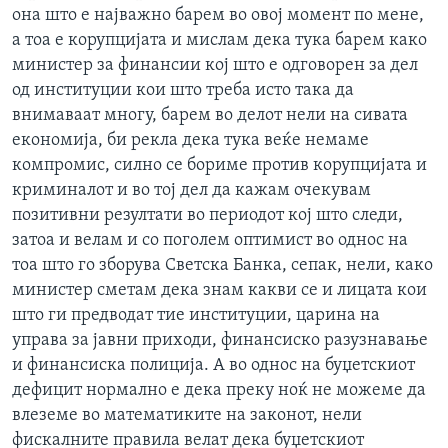
она што е најважно барем во овој момент по мене,
а тоа е корупцијата и мислам дека тука барем како
министер за финансии кој што е одговорен за дел
од институции кои што треба исто така да
внимаваат многу, барем во делот нели на сивата
економија, би рекла дека тука веќе немаме
компромис, силно се бориме против корупцијата и
криминалот и во тој дел да кажам очекувам
позитивни резултати во периодот кој што следи,
затоа и велам и со поголем оптимист во однос на
тоа што го зборува Светска Банка, сепак, нели, како
министер сметам дека знам какви се и лицата кои
што ги предводат тие институции, царина на
управа за јавни приходи, финансиско разузнавање
и финансиска полиција. А во однос на буџетскиот
дефицит нормално е дека преку ноќ не можеме да
влеземе во математиките на законот, нели
фискалните правила велат дека буџетскиот