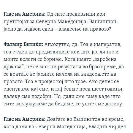
Глас на Америка:
Oд сите предизвици кои
претстојат за Северна Македонија, Вашингтон,
јасно да издвои еден – владеење на правото?
Фатмир Битиќи:
Апсолутно, да. Тоа е императив,
тоа е еден до предизвиците кои што јас лично и
моите колеги се бориме. Кога имате „заробена
држава“, не се можни резултати во брзо време, да
се вратите во јасните начела на владеењето на
правото. Тоа е процес кој што трае. Ако денес се
оценуваме кај сме, и кај бевме пред шест години,
далеку сме подобри. Но, дали сме таму каде што
сите заслужуваме да бидеме, се уште сме далеку.
Глас на Америка:
Доаѓате во Вашингтон во време,
кога дома во Северна Македонија, Владата чиј дел