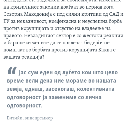
оглед дека сте задолжен за економијата, измените
на кривичниот законик доаѓаат во период кога
Северна Македонија е под силни критики од САД и
ЕУ за неказнивост, неефикасна и неуспешна борба
против корупцијата и отсуство на владеење на
правото. Невладиниот сектор е со жестоки реакции
и барање измените да се повлечат бидејќи не
помагаат во борбата против корупцијата Каква е
вашата реакција?
Јас сум еден од луѓето кои што цело
време вели дека ние мораме во нашата
земја, еднаш, засекогаш, колективната
одговорност ја замениме со лична
одговорност.
Битиќи, вицепремиер