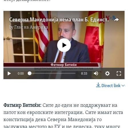
Северна Македонија нема план Б. Единствен план е ЕУ. Подобро порано, отколку покасно, вели вицепремиерот Битиќи за Глас на Америка
by
Глас на Америка
No media source currently available
0:00
8:33
Direct link
Фатмир Битиќи:
Сите до еден не поддржуваат на
патот кон европските интеграции. Сите имаат иста
констатација дека Северна Македонија го
заслужува местото во ЕУ и не денеска, туку многу