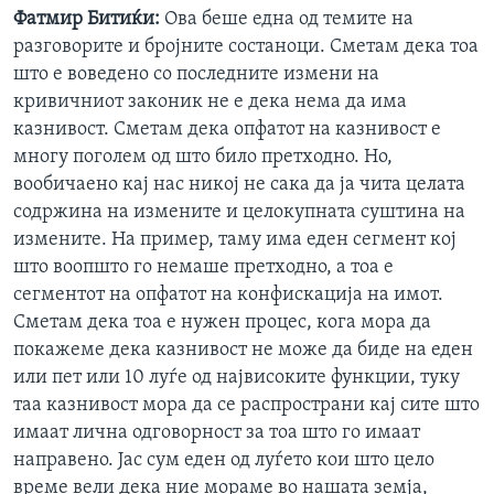
Фатмир Битиќи:
Ова беше една од темите на
разговорите и бројните состаноци. Сметам дека тоа
што е воведено со последните измени на
кривичниот законик не е дека нема да има
казнивост. Сметам дека опфатот на казнивост е
многу поголем од што било претходно. Но,
вообичаено кај нас никој не сака да ја чита целата
содржина на измените и целокупната суштина на
измените. На пример, таму има еден сегмент кој
што воопшто го немаше претходно, а тоа е
сегментот на опфатот на конфискација на имот.
Сметам дека тоа е нужен процес, кога мора да
покажеме дека казнивост не може да биде на еден
или пет или 10 луѓе од највисоките функции, туку
таа казнивост мора да се распространи кај сите што
имаат лична одговорност за тоа што го имаат
направено. Јас сум еден од луѓето кои што цело
време вели дека ние мораме во нашата земја,