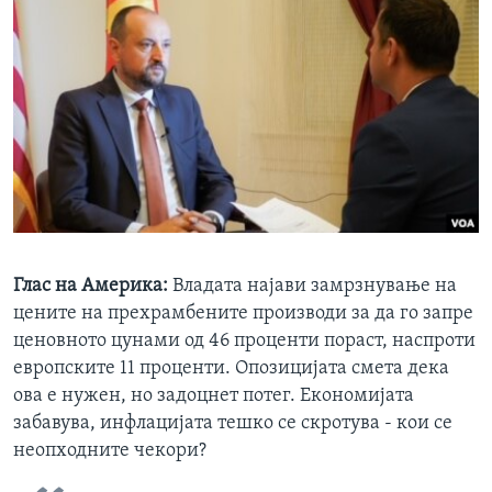
Глас на Америка:
Владата најави замрзнување на
цените на прехрамбените производи за да го запре
ценовното цунами од 46 проценти пораст, наспроти
европските 11 проценти. Опозицијата смета дека
ова е нужен, но задоцнет потег. Економијата
забавува, инфлацијата тешко се скротува - кои се
неопходните чекори?