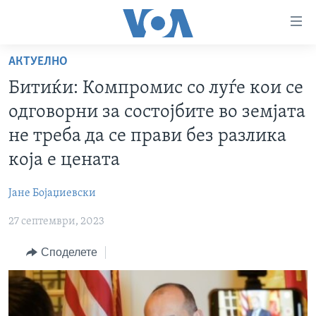
Линкови
за
пристапност
АКТУЕЛНО
ДОМА
Премини
Битиќи: Компромис со луѓе кои се
на
РУБРИКИ
одговорни за состојбите во земјата
главната
ФОТОГАЛЕРИИ
САД
содржина
не треба да се прави без разлика
Премини
ДОКУМЕНТАРЦИ
МАКЕДОНИЈА
која е цената
до
АРХИВИРАНА ПРОГРАМА
СВЕТ
страната
Јане Бојаџиевски
ЗА НАС
за
ЕКОНОМИЈА
NEWSFLASH - АРХИВА
навигација
27 септември, 2023
ПОЛИТИКА
ВЕСТИ ОД САД ВО МИНУТА - АРХИВА
Пребарувај
Learning English
Споделете
ЗДРАВЈЕ
ИЗБОРИ ВО САД 2020 - АРХИВА
НАКУСО...
НАУКА
УМЕТНОСТ И ЗАБАВА