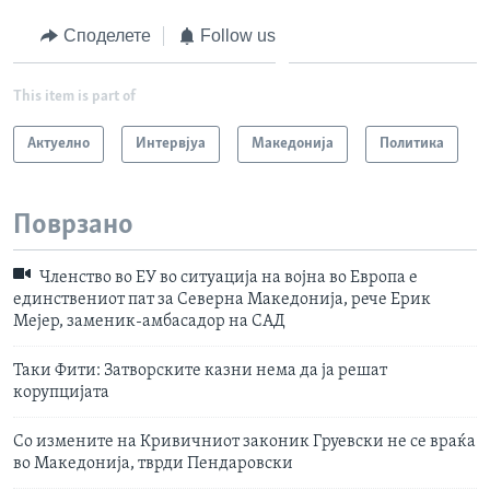
Споделете
Follow us
This item is part of
Актуелно
Интервјуа
Македонија
Политика
Поврзано
Членство во ЕУ во ситуација на војна во Европа е
единствениот пат за Северна Македонија, рече Ерик
Мејер, заменик-амбасадор на САД
Таки Фити: Затворските казни нема да ја решат
корупцијата
Со измените на Кривичниот законик Груевски не се враќа
во Македонија, тврди Пендаровски