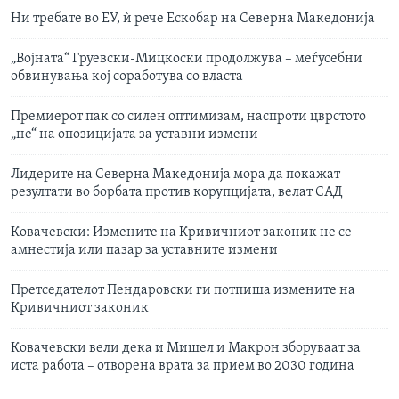
Ни требате во ЕУ, ѝ рече Ескобар на Северна Македонија
„Војната“ Груевски-Мицкоски продолжува – меѓусебни
обвинувања кој соработува со власта
Премиерот пак со силен оптимизам, наспроти цврстото
„не“ на опозицијата за уставни измени
Лидерите на Северна Македонија мора да покажат
резултати во борбата против корупцијата, велат САД
Ковачевски: Измените на Кривичниот законик не се
амнестија или пазар за уставните измени
Претседателот Пендаровски ги потпиша измените на
Кривичниот законик
Ковачевски вели дека и Мишел и Макрон зборуваат за
иста работа – отворена врата за прием во 2030 година