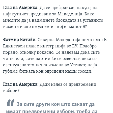
Глас на Америка:
Да се префрлиме, накусо, на
најакутниот предизвик за Македонија. Како
мислите да ја надминете блокадата за уставните
измени и ако не успеете - кој е планот Б?
Фатмир Битиќи:
Северна Македонија нема план Б.
Единствен план е интеграција во ЕУ. Подобро
порано, отколку покасно. Се надевам дека сите
чинители, сите партии ќе се освестат, дека со
евентуална техничка измена во Уставот, не ја
губиме битката кон одредени наши соседи.
Глас на Америка:
Дали излез се предвремени
избори?
За сите други кои што сакаат да
имаат предвремени избори, треба да