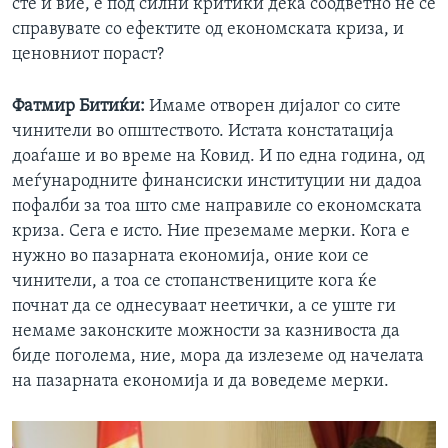
сте и вие, е под силни критики дека соодветно не се
справувате со ефектите од економската криза, и
ценовниот пораст?
Фатмир Битиќи:
Имаме отворен дијалог со сите
чинители во општеството. Истата констатација
доаѓаше и во време на Ковид. И по една година, од
меѓународните финансиски институции ни дадоа
пофалби за тоа што сме направиле со економската
криза. Сега е исто. Ние преземаме мерки. Кога е
нужно во пазарната економија, оние кои се
чинители, а тоа се стопанствениците кога ќе
почнат да се однесуваат неетички, а се уште ги
немаме законските можности за казнивоста да
биде поголема, ние, мора да излеземе од начелата
на пазарната економија и да воведеме мерки.