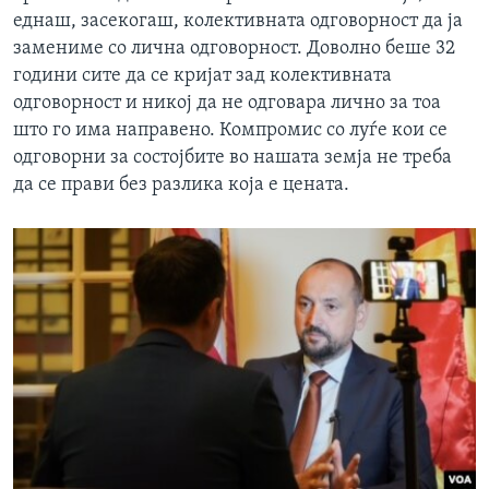
еднаш, засекогаш, колективната одговорност да ја
замениме со лична одговорност. Доволно беше 32
години сите да се кријат зад колективната
одговорност и никој да не одговара лично за тоа
што го има направено. Компромис со луѓе кои се
одговорни за состојбите во нашата земја не треба
да се прави без разлика која е цената.