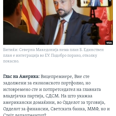
ИНТЕРВЈУА
Јазици
Битиќи: Северна Македонија нема план Б. Единствен
план е интеграција во ЕУ. Подобро порано, отколку
покасно.
Глас на Америка:
Вицепремиере, Вие сте
задолжени за економското портфолио, но
истовремено сте и потпретседател на главната
владејачка партија, СДСМ. На што укажаа
американски домаќини, во Одделот за трговија,
Одделот за финансии, Светската банка, ММФ, но и
Стејт департментот?