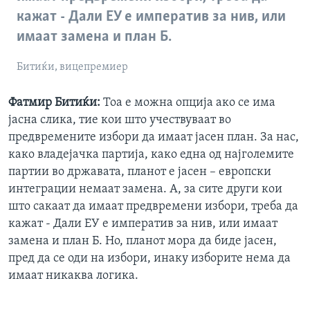
кажат - Дали ЕУ е императив за нив, или
имаат замена и план Б.
Битиќи, вицепремиер
Фатмир Битиќи:
Тоа е можна опција ако се има
јасна слика, тие кои што учествуваат во
предвремените избори да имаат јасен план. За нас,
како владејачка партија, како една од најголемите
партии во државата, планот е јасен – европски
интеграции немаат замена. А, за сите други кои
што сакаат да имаат предвремени избори, треба да
кажат - Дали ЕУ е императив за нив, или имаат
замена и план Б. Но, планот мора да биде јасен,
пред да се оди на избори, инаку изборите нема да
имаат никаква логика.