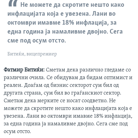
Не можете да скротите нешто како
инфлацијата која е увезена. Лани во
октомври имавме 18% инфлација, за
една година ја намаливме двојно. Сега
сме под осум отсто.
Битиќи, вицепремиер
Фатмир Битиќи:
Сметам дека различно гледаме со
различни очила. Се обидувам да бидам оптимист и
реален. Доаѓам од бизнис секторот сум бил од
другата страна, сум бил во граѓанскиот сектор.
Сметам дека мерките се носат соодветно. Не
можете да скротите нешто како инфлацијата која е
увезена. Лани во октомври имавме 18% инфлација,
за една година ја намаливме двојно. Сега сме под
осум отсто.