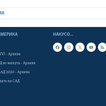
МА
 АМЕРИКА
НАКУСО...
TV) - Архива
Д во минута - Архива
САД 2020 - Архива
дата на САД