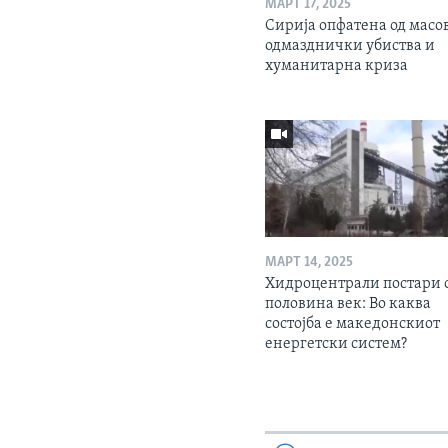
МАРТ 17, 2025
Сирија опфатена од масо
одмазднички убиства и
хуманитарна криза
МАРТ 14, 2025
Хидроцентрали постари 
половина век: Во каква
состојба е македонскиот
енергетски систем?