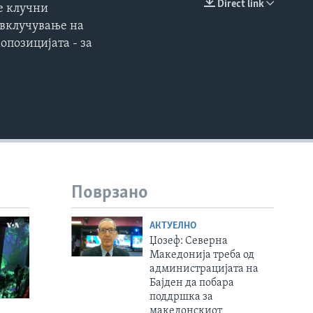
Direct link
е клучни
EMBED
 вклучување на
опозицијата - за
Поврзано
АКТУЕЛНО
Џозеф: Северна
Македонија треба од
администрацијата на
Бајден да побара
поддршка за
македонскиот