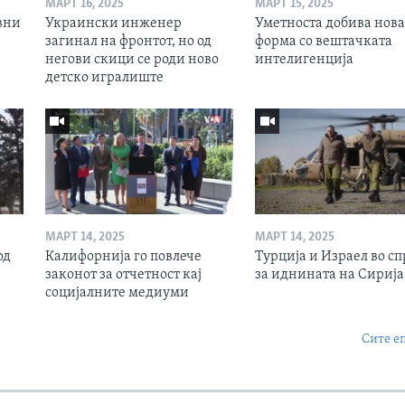
МАРТ 16, 2025
МАРТ 15, 2025
вни
Украински инженер
Уметноста добива нова
загинал на фронтот, но од
форма со вештачката
негови скици се роди ново
интелигенција
детско игралиште
МАРТ 14, 2025
МАРТ 14, 2025
од
Калифорнија го повлече
Турција и Израел во сп
законот за отчетност кај
за иднината на Сирија
социјалните медиуми
Сите е