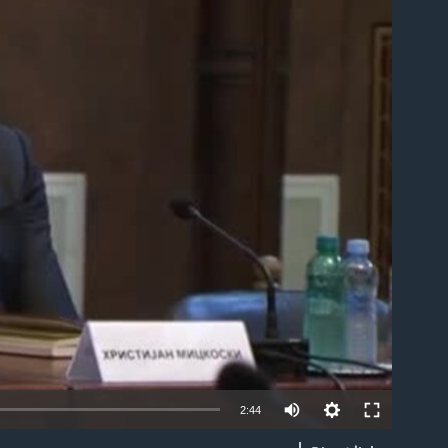
able
2:44