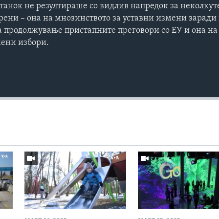
танок не резултираше со видлив напредок за неколкут
рени – она на мнозинството за уставни измени заради
 продолжување пристапните преговори со ЕУ и она на 
ени избори.