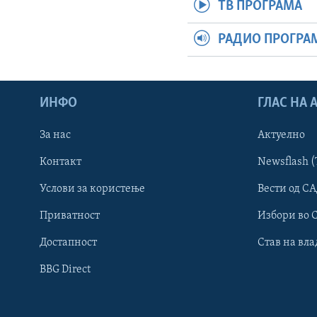
ТВ ПРОГРАМА
РАДИО ПРОГРА
ИНФО
ГЛАС НА
За нас
Актуелно
Контакт
Newsflash (
Learning English
Услови за користење
Вести од СА
Приватност
Избори во 
НАКУСО...
Достапност
Став на вла
BBG Direct
Јазици