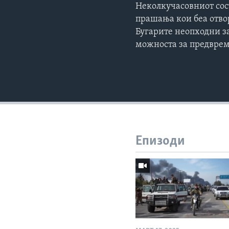
Неколкучасовниот сос
прашања кои беа отво
Бугарите неопходни за
можноста за предврем
Епизоди