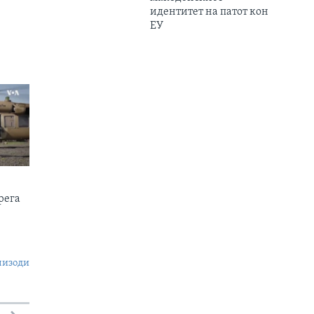
идентитет на патот кон
ЕУ
рега
пизоди