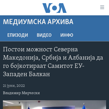
Линкови
за
пристапност
МЕДИУМСКА АРХИВА
ДОМА
Премини
на
РУБРИКИ
ЕПИЗОДИ
ВИДЕО
ИНФО
главната
ФОТОГАЛЕРИИ
САД
содржина
Постои можност Северна
Премини
ДОКУМЕНТАРЦИ
МАКЕДОНИЈА
Македонија, Србија и Албанија да
до
АРХИВИРАНА ПРОГРАМА
СВЕТ
страната
го бојкотираат Самитот ЕУ-
ЗА НАС
за
ЕКОНОМИЈА
NEWSFLASH - АРХИВА
Западен Балкан
навигација
ПОЛИТИКА
ВЕСТИ ОД САД ВО МИНУТА - АРХИВА
Пребарувај
Learning English
21 јуни, 2022
ЗДРАВЈЕ
ИЗБОРИ ВО САД 2020 - АРХИВА
Владимир Мирчески
НАКУСО...
НАУКА
УМЕТНОСТ И ЗАБАВА