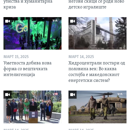
убиства и хуманитарна
негови скици се роди ново
криза
детско игралиште
МАРТ 15, 2025
МАРТ 14, 2025
Уметноста добива нова
Хидроцентрали постари од
форма со вештачката
половина век: Во каква
интелигенција
состојба е македонскиот
енергетски систем?