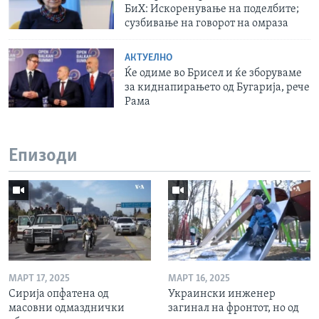
БиХ: Искоренување на поделбите;
сузбивање на говорот на омраза
АКТУЕЛНО
Ќе одиме во Брисел и ќе зборуваме
за киднапирањето од Бугарија, рече
Рама
Епизоди
МАРТ 17, 2025
МАРТ 16, 2025
Сирија опфатена од
Украински инженер
масовни одмазднички
загинал на фронтот, но од