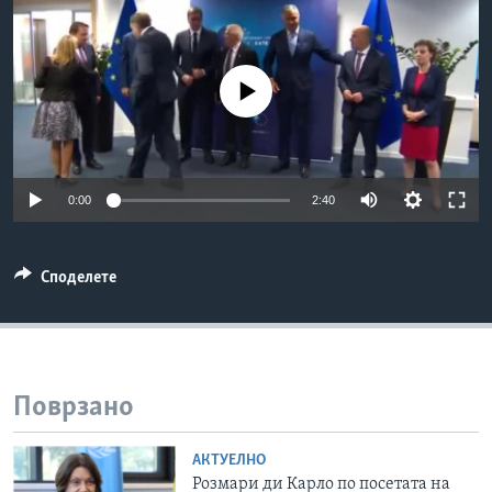
ИНТЕРВЈУА
Јазици
No media source currently available
0:00
2:40
Споделете
Поврзано
АКТУЕЛНО
Розмари ди Карло по посетата на