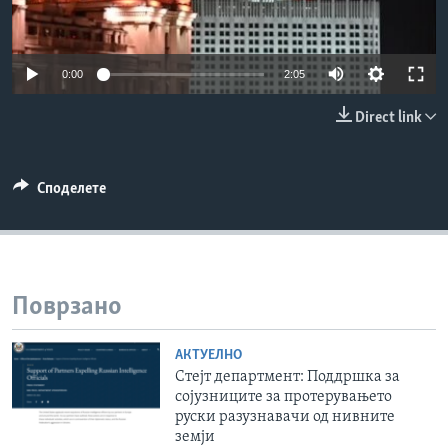
ИНТЕРВЈУА
Јазици
0:00
2:05
Direct link
Споделете
Поврзано
АКТУЕЛНО
Стејт департмент: Поддршка за
сојузниците за протерувањето
руски разузнавачи од нивните
земји