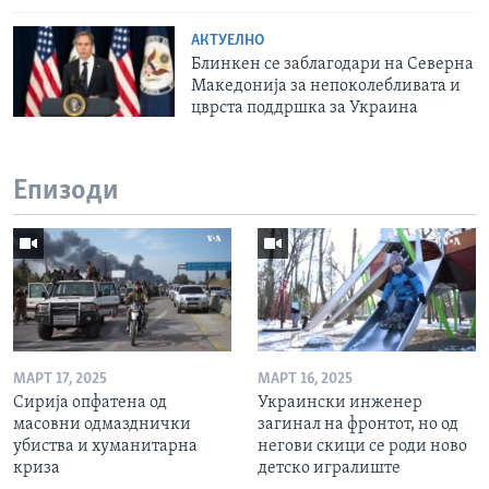
АКТУЕЛНО
Блинкен се заблагодари на Северна
Македонија за непоколебливата и
цврста поддршка за Украина
Епизоди
МАРТ 17, 2025
МАРТ 16, 2025
Сирија опфатена од
Украински инженер
масовни одмазднички
загинал на фронтот, но од
убиства и хуманитарна
негови скици се роди ново
криза
детско игралиште