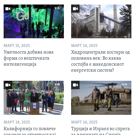
МАРТ 15, 2025
МАРТ 14, 2025
Уметноста добива нова
Хидроцентрали постари од
форма со вештачката
половина век: Во каква
интелигенција
состојба е македонскиот
енергетски систем?
МАРТ 14, 2025
МАРТ 14, 2025
Калифорнија го повлече
Турција и Израел во спрега
законот за отчетност кај
за иднината на Сирија