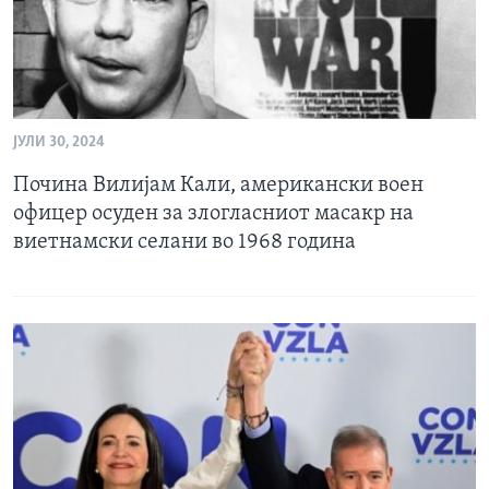
ЈУЛИ 30, 2024
Почина Вилијам Кали, американски воен
офицер осуден за злогласниот масакр на
виетнамски селани во 1968 година