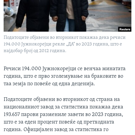
ИНТЕРВЈУА
Јазици
Податоците објавени во вторникот покажаа дека речиси
194.000 Јужнокорејци рекле „ДА“ во 2023 година, што е
најдобар број од 2012 година.
Речиси 194.000 Јужнокорејци се венчаа минатата
година, што е прво зголемување на браковите во
таа земја по повеќе од една деценија.
Податоците објавени во вторникот од страна на
националниот завод за статистика покажаа дека
193.657 парови размениле завети во 2023 година,
што е за еден процент повеќе од претходната
година. Официјален завод за статистика го