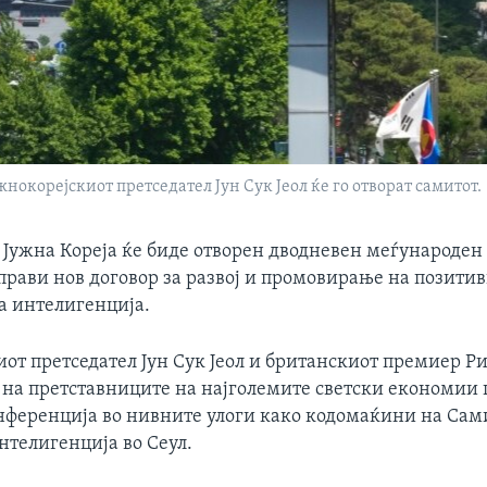
окорејскиот претседател Јун Сук Јеол ќе го отворат самитот.
 Јужна Кореја ќе биде отворен дводневен меѓународен 
аправи нов договор за развој и промовирање на позити
а интелигенција.
иот претседател Јун Сук Јеол и британскиот премиер Р
т на претставниците на најголемите светски економии
нференција во нивните улоги како кодомаќини на Сам
нтелигенција во Сеул.