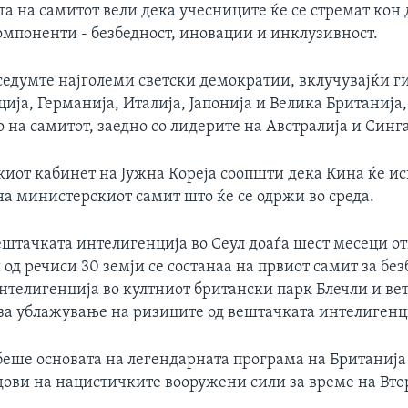
а на самитот вели дека учесниците ќе се стремат кон 
омпоненти - безбедност, иновации и инклузивност.
седумте најголеми светски демократии, вклучувајќи г
ија, Германија, Италија, Јапонија и Велика Британија,
 на самитот, заедно со лидерите на Австралија и Синг
иот кабинет на Јужна Кореја соопшти дека Кина ќе ис
на министерскиот самит што ќе се одржи во среда.
ештачката интелигенција во Сеул доаѓа шест месеци о
од речиси 30 земји се состанаа на првиот самит за без
нтелигенција во култниот британски парк Блечли и вет
 за ублажување на ризиците од вештачката интелигенц
беше основата на легендарната програма на Британија
дови на нацистичките вооружени сили за време на Вто