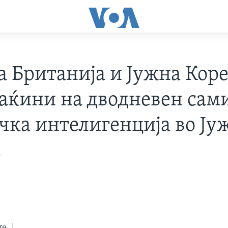
 Британија и Јужна Коре
аќини на дводневен сами
чка интелигенција во Ју
а
те