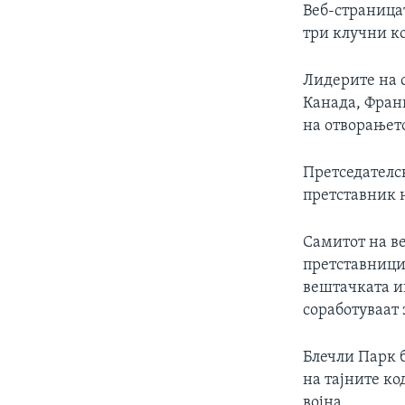
Веб-страницат
три клучни к
Лидерите на 
Канада, Франц
на отворањето
Претседателск
претставник 
Самитот на в
претставници 
вештачката и
соработуваат
Блечли Парк 
на тајните ко
војна.