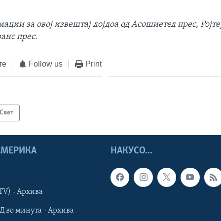
ции за овој извештај дојдоа од Асошиетед прес, Ројте
анс прес.
те
Follow us
Print
Свет
 АМЕРИКА
НАКУСО...
TV) - Архива
Д во минута - Архива