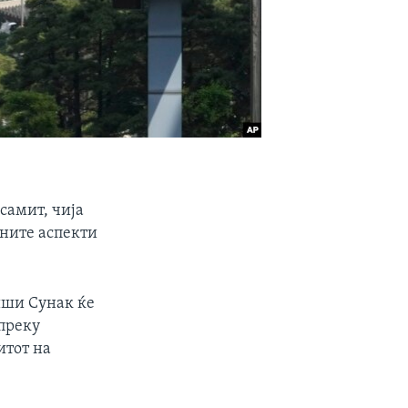
самит, чија
вните аспекти
иши Сунак ќе
 преку
итот на