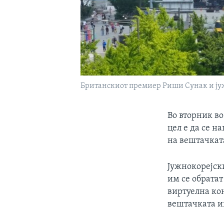
Британскиот премиер Риши Сунак и јужн
Во вторник во
цел е да се н
на вештачкат
Јужнокорејск
им се обрата
виртуелна ко
вештачката и