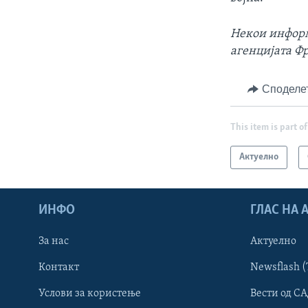
Некои информа
агенцијата Фр
Споделе
This item is part of
Актуелно
ИНФО
ГЛАС НА
За нас
Актуелно
Контакт
Newsflash (
Learning English
Услови за користење
Вести од СА