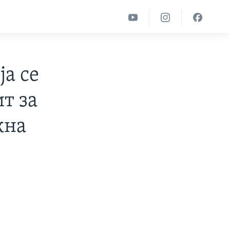
ја се
т за
жна