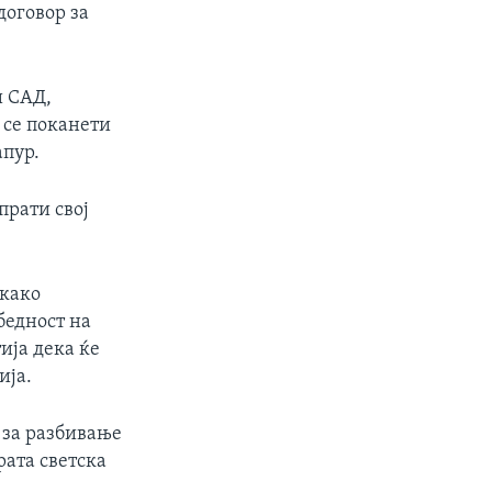
договор за
и САД,
 се поканети
апур.
прати свој
ткако
бедност на
ија дека ќе
ија.
 за разбивање
рата светска