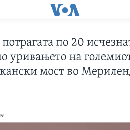
 потрагата по 20 исчезна
по уривањето на големио
кански мост во Мерилен
те