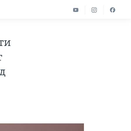
ти
т
д