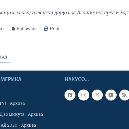
ции за овој извештај дојдоа од Асошиетед прес и Ројт
те
Follow us
Print
САД
 АМЕРИКА
НАКУСО...
TV) - Архива
Д во минута - Архива
САД 2020 - Архива