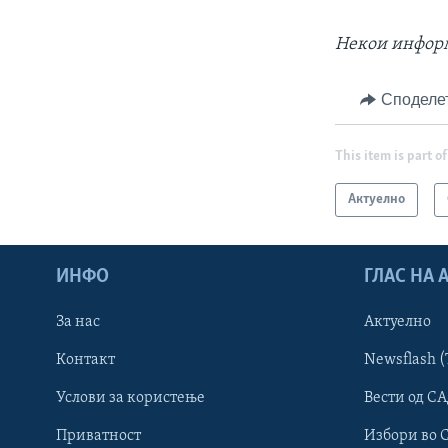
Некои информа
Споделе
This item is part of
Актуелно
ИНФО
ГЛАС НА
За нас
Актуелно
Контакт
Newsflash (
Learning English
Услови за користење
Вести од СА
Приватност
Избори во 