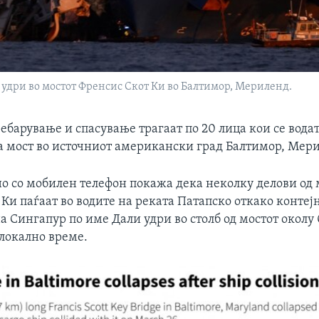
 удри во мостот Френсис Скот Ки во Балтимор, Мериленд.
ебарување и спасување трагаат по 20 лица кои се вода
а мост во источниот американски град Балтимор, Мер
о со мобилен телефон покажа дека неколку делови од 
Ки паѓаат во водите на реката Патапско откако контеј
а Сингапур по име Дали удри во столб од мостот околу 
 локално време.