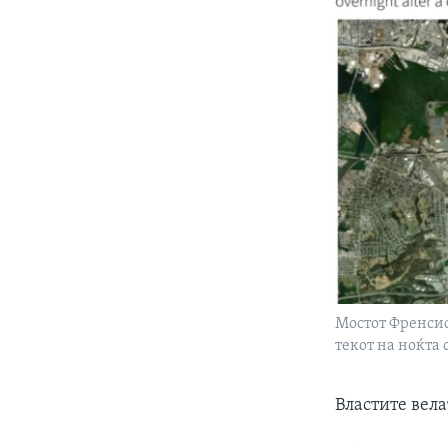
Мостот Френсис
текот на ноќта 
Властите вела