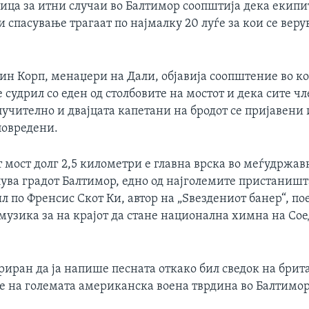
ица за итни случаи во Балтимор соопштија дека екипи
 спасување трагаат по најмалку 20 луѓе за кои се верув
н Корп, менаџери на Дали, објавија соопштение во ко
е судрил со еден од столбовите на мостот и дека сите ч
учително и двајцата капетани на бродот се пријавени
повредени.
мост долг 2,5 километри е главна врска во меѓудржав
лува градот Балтимор, едно од најголемите пристаништ
л по Френсис Скот Ки, автор на „Ѕвездениот банер“, п
 музика за на крајот да стане национална химна на Со
риран да ја напише песната откако бил сведок на брит
 на големата американска воена тврдина во Балтимор 