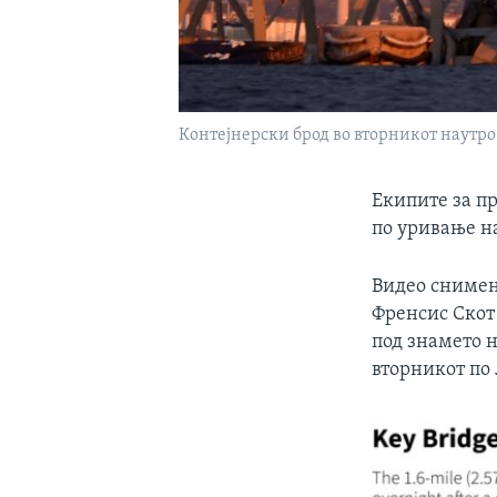
Контејнерски брод во вторникот наутро
Екипите за пр
по уривање н
Видео снимен
Френсис Скот 
под знамето н
вторникот по