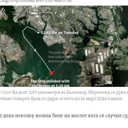
 Скот Ки долг 2,57 километри во Балтимор, Мериленд се урна в
откако товарен брод се судри со него на 26 март 2024 година.
т дека неколку возила биле на мостот кога се случил су