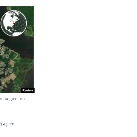
о водата во
дирот.