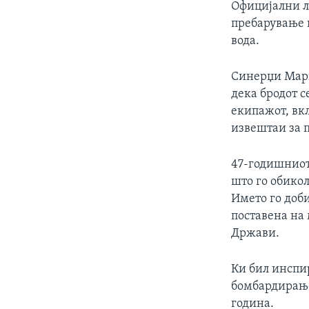
Официјални л
пребарување и
вода.
Синерџи Мари
дека бродот с
екипажот, вкл
извештаи за 
47-годишниот 
што го обико
Името го доби
поставена на
Држави.
Ки бил инспи
бомбардирање
година.