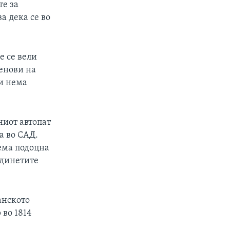
те за
а дека се во
е се вели
ленови на
 и нема
ниот автопат
а во САД.
оема подоцна
единетите
анското
во 1814