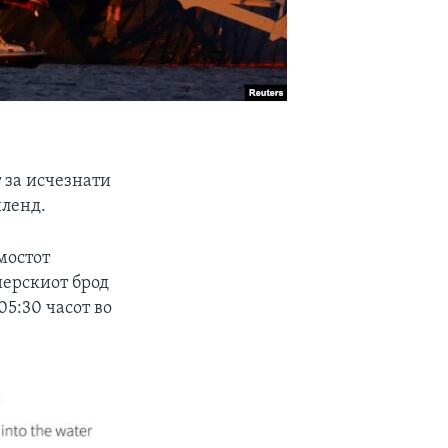
т за исчезнати
иленд.
мостот
нерскиот брод
05:30 часот во