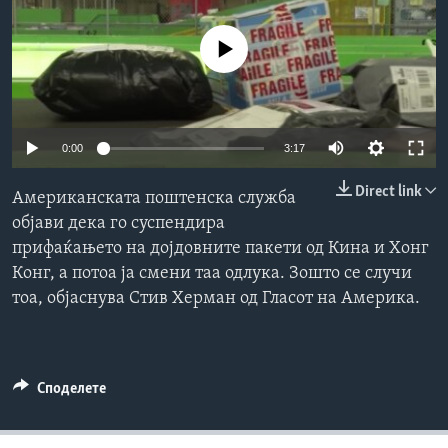
ИНТЕРВЈУА
Јазици
No media source currently available
Auto
0:00
3:17
240p
Direct link
Американската поштенска служба
360p
објави дека го суспендира
прифаќањето на дојдовните пакети од Кина и Хонг
480p
Auto
240p
360p
480p
Конг, а потоа ја смени таа одлука. Зошто се случи
720p
тоа, објаснува Стив Херман од Гласот на Америка.
720p
1080p
1080p
Споделете