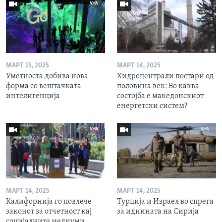
МАРТ 15, 2025
МАРТ 14, 2025
Уметноста добива нова
Хидроцентрали постари од
форма со вештачката
половина век: Во каква
интелигенција
состојба е македонскиот
енергетски систем?
МАРТ 14, 2025
МАРТ 14, 2025
Калифорнија го повлече
Турција и Израел во спрега
законот за отчетност кај
за иднината на Сирија
социјалните медиуми