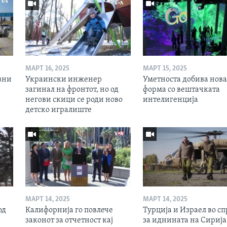
МАРТ 16, 2025
МАРТ 15, 2025
вни
Украински инженер
Уметноста добива нова
загинал на фронтот, но од
форма со вештачката
негови скици се роди ново
интелигенција
детско игралиште
МАРТ 14, 2025
МАРТ 14, 2025
од
Калифорнија го повлече
Турција и Израел во сп
законот за отчетност кај
за иднината на Сирија