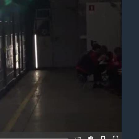
able
2:39