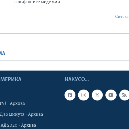
социјалните медиуми
Сите е
МА
 АМЕРИКА
НАКУСО...
TV) - Архива
Д во минута - Архива
САД 2020 - Архива