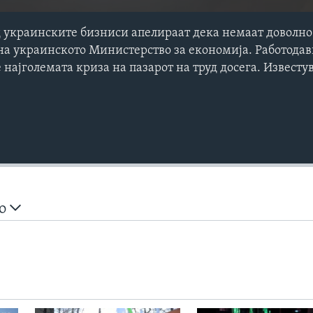
д украинските бизниси апелираат дека немаат доволно 
на украинското Министерство за економија. Работода
е најголемата криза на пазарот на труд досега. Известу
но