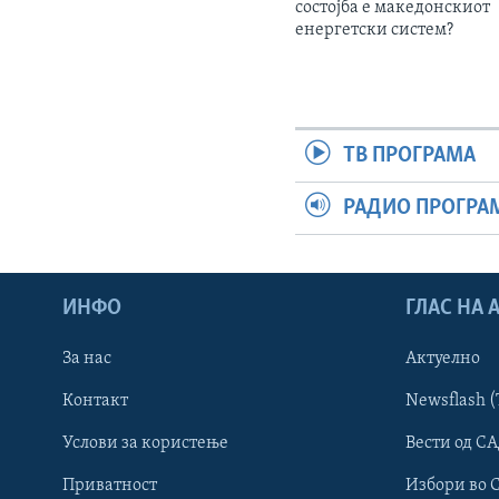
состојба е македонскиот
енергетски систем?
ТВ ПРОГРАМА
РАДИО ПРОГРА
ИНФО
ГЛАС НА
За нас
Актуелно
Контакт
Newsflash (
Learning English
Услови за користење
Вести од СА
Приватност
Избори во 