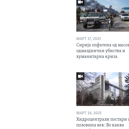
МАРТ 17, 2025
Сирија опфатена од масо
одмазднички убиства и
хуманитарна криза
МАРТ 14, 2025
Хидроцентрали постари 
половина век: Во каква