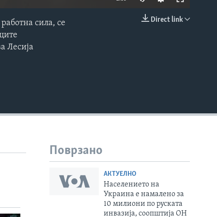
Direct link
работна сила, се
EMBED
вците
ва Лесија
Поврзано
АКТУЕЛНО
Населението на
Украина е намалено за
10 милиони по руската
инвазија, соопштија ОН