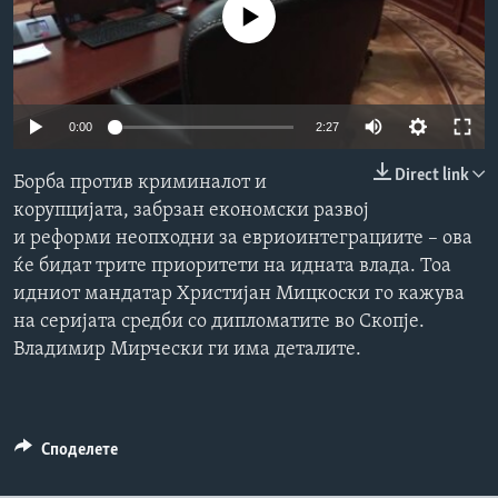
No media source currently available
ИНТЕРВЈУА
Јазици
0:00
2:27
Direct link
Борба против криминалот и
корупцијата, забрзан економски развој
и реформи неопходни за евриоинтеграциите – ова
ќе бидат трите приоритети на идната влада. Тоа
идниот мандатар Христијан Мицкоски го кажува
на серијата средби со дипломатите во Скопје.
Владимир Мирчески ги има деталите.
Споделете