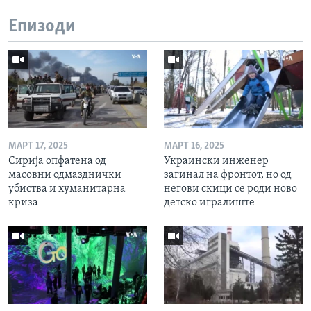
Епизоди
МАРТ 17, 2025
МАРТ 16, 2025
Сирија опфатена од
Украински инженер
масовни одмазднички
загинал на фронтот, но од
убиства и хуманитарна
негови скици се роди ново
криза
детско игралиште