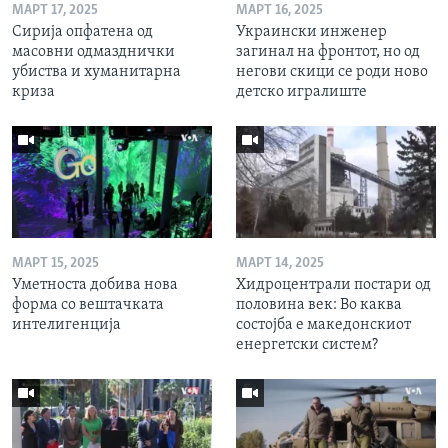
МАРТ 17, 2025
МАРТ 16, 2025
Сирија опфатена од
Украински инженер
масовни одмазднички
загинал на фронтот, но од
убиства и хуманитарна
негови скици се роди ново
криза
детско игралиште
МАРТ 15, 2025
МАРТ 14, 2025
Уметноста добива нова
Хидроцентрали постари од
форма со вештачката
половина век: Во каква
интелигенција
состојба е македонскиот
енергетски систем?