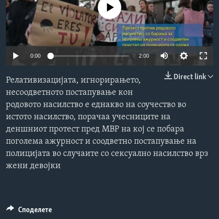
No media source currently available
ИНТЕРВЈУА
Јазици
0:00
2:00
Direct link
Релативизацијата, игнорирањето,
несоодветното постапување кон
родовото насилство е еднакво на соучество во
истото насилство, порачаа учесниците на
деншниот протест пред МВР на кој се побара
поголема ажурност и соодветно постапување на
полицијата во случаите со сексуално насилство врз
жени девојки
Споделете