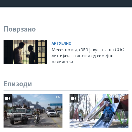
Поврзано
АКТУЕЛНО
Месечно и до 350 јавувања на СОС
линијата за жртви од семејно
насилство
Епизоди