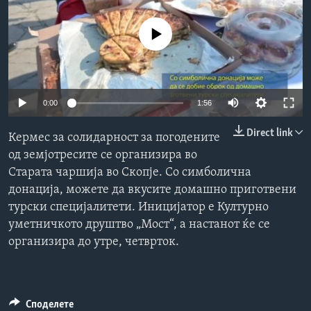
ИНТЕРВЈУА
Јазици
No media source currently available
0:00
1:56
Direct link
Кермес за солидарност за погодените
од земјотресите се организира во
Старата чаршија во Скопје. Со симболична
донација, можете да вкусите домашно приготвени
турски специјалитети. Иницијатор е Културно
уметничкото друштво „Мост“, а настанот ќе се
организира до утре, четврток.
Споделете