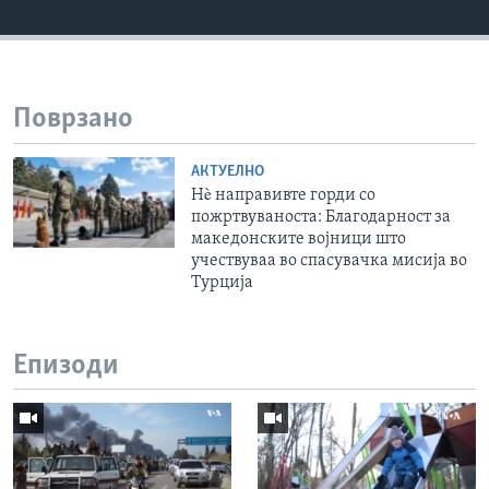
Поврзано
АКТУЕЛНО
Нè направивте горди со
пожртвуваноста: Благодарност за
македонските војници што
учествуваа во спасувачка мисија во
Турција
Епизоди