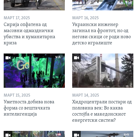
МАРТ 17, 2025
МАРТ 16, 2025
Сирија опфатена од
Украински инженер
масовни одмазднички
загинал на фронтот, но од
убиства и хуманитарна
негови скици се роди ново
криза
детско игралиште
МАРТ 15, 2025
МАРТ 14, 2025
Уметноста добива нова
Хидроцентрали постари од
форма со вештачката
половина век: Во каква
интелигенција
состојба е македонскиот
енергетски систем?