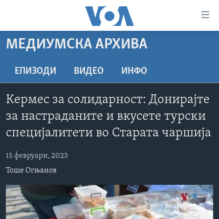
Линкови
за
пристапност
МЕДИУМСКА АРХИВА
ДОМА
Премини
на
РУБРИКИ
ЕПИЗОДИ
ВИДЕО
ИНФО
главната
ФОТОГАЛЕРИИ
САД
содржина
Кермес за солидарност: Донирајте
Премини
ДОКУМЕНТАРЦИ
МАКЕДОНИЈА
за настраданите и вкусете турски
до
АРХИВИРАНА ПРОГРАМА
СВЕТ
страната
специјалитети во Старата чаршија
ЗА НАС
за
ЕКОНОМИЈА
NEWSFLASH - АРХИВА
навигација
15 февруари, 2023
ПОЛИТИКА
ВЕСТИ ОД САД ВО МИНУТА - АРХИВА
Пребарувај
Learning English
Тоше Огњанов
ЗДРАВЈЕ
ИЗБОРИ ВО САД 2020 - АРХИВА
НАКУСО...
НАУКА
УМЕТНОСТ И ЗАБАВА