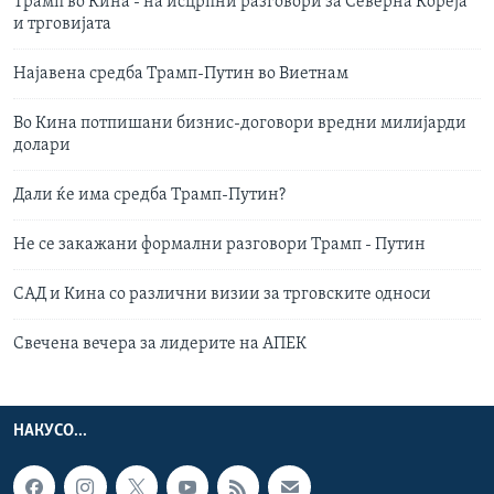
Трамп во Кина - на исцрпни разговори за Северна Кореја
и трговијата
Најавена средба Трамп-Путин во Виетнам
Во Кина потпишани бизнис-договори вредни милијарди
долари
Дали ќе има средба Трамп-Путин?
Не се закажани формални разговори Трамп - Путин
САД и Кина со различни визии за трговските односи
Свечена вечера за лидерите на АПЕК
НАКУСО...