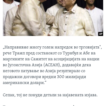
„Направивме многу голем напредок во трговијата",
рече Трамп пред состанокот со Турнбул и Абе на
маргините на Самитот на асоцијацијата на нации
во Југоисточна Азија (АСЕАН), додавајќи дека
неговото патување во Азија резултирало со
продажни договори вредни 300 милијарди
американски долари.“
Сепак, тој не понуди детали за најавената изјава.