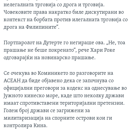
нелегалната трговија со дрога и трговија.
Човековите права накратко биле дискутирани во
контекст на борбата против илегалната трговија со
дрога на Филипините“.
Портпаролот на Дутерте го негираше ова. „Не, тоа
прашање не беше покренато“, рече Хари Роке
одговарајќи на новинарско прашање.
Се очекува во Коминикето по разговорите на
АСЕАН да биде објавено дека се започнува со
официјални преговори за кодекс на однесување во
Јужното кинеско море, каде што неколку држави
имаат спротивставени територијални претензии.
Голем број држави се загрижени за
милитаризација на спорните острови кои ги
контролира Кина.