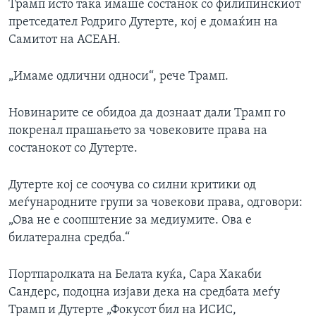
Трамп исто така имаше состанок со филипинскиот
претседател Родриго Дутерте, кој е домаќин на
Самитот на АСЕАН.
„Имаме одлични односи“, рече Трамп.
Новинарите се обидоа да дознаат дали Трамп го
покренал прашањето за човековите права на
состанокот со Дутерте.
Дутерте кој се соочува со силни критики од
меѓународните групи за човекови права, одговори:
„Ова не е соопштение за медиумите. Ова е
билатерална средба.“
Портпаролката на Белата куќа, Сара Хакаби
Сандерс, подоцна изјави дека на средбата меѓу
Трамп и Дутерте „Фокусот бил на ИСИС,