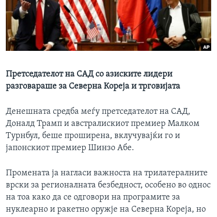
ИНТЕРВЈУА
Јазици
Претседателот на САД со азиските лидери
разговараше за Северна Кореја и трговијата
Денешната средба меѓу претседателот на САД,
Доналд Трамп и австралискиот премиер Малком
Турнбул, беше проширена, вклучувајќи го и
јапонскиот премиер Шинзо Абе.
Промената ја нагласи важноста на трилатералните
врски за регионалната безбедност, особено во однос
на тоа како да се одговори на програмите за
нуклеарно и ракетно оружје на Северна Кореја, но