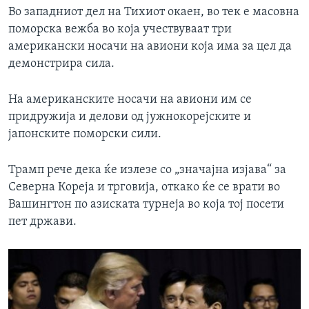
Во западниот дел на Тихиот окаен, во тек е масовна
поморска вежба во која учествуваат три
американски носачи на авиони која има за цел да
демонстрира сила.
На американските носачи на авиони им се
придружија и делови од јужнокорејските и
јапонските поморски сили.
Трамп рече дека ќе излезе со „значајна изјава“ за
Северна Кореја и трговија, откако ќе се врати во
Вашингтон по азиската турнеја во која тој посети
пет држави.