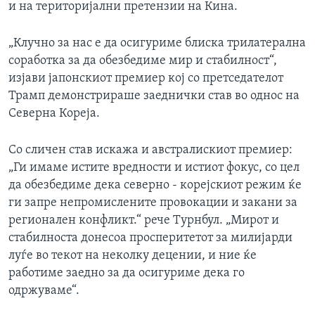
и на територијални претензии на Кина.
„Клучно за нас е да осигуриме блиска трилатерална
соработка за да обезбедиме мир и стабилност“,
изјави јапонскиот премиер кој со претседателот
Трамп демонстрираше заеднички став во однос на
Северна Кореја.
Со сличен став искажа и австралискиот премиер:
„Ги имаме истите вредности и истиот фокус, со цел
да обезбедиме дека северно - корејскиот режим ќе
ги запре непромислените провокации и закани за
регионален конфликт.“ рече Турнбул. „Мирот и
стабилноста донесоа просперитетот за милијарди
луѓе во текот на неколку децении, и ние ќе
работиме заедно за да осигуриме дека го
одржуваме“.