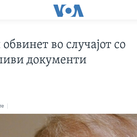
обвинет во случајот со
ливи документи
те