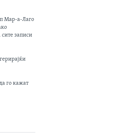
мп Мар-а-Лаго
ако
 сите записи
угерирајќи
да го кажат