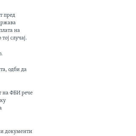
т пред
 држава
плата на
 тој случај.
р.
та, одби да
т на ФБИ рече
лку
а
ви документи