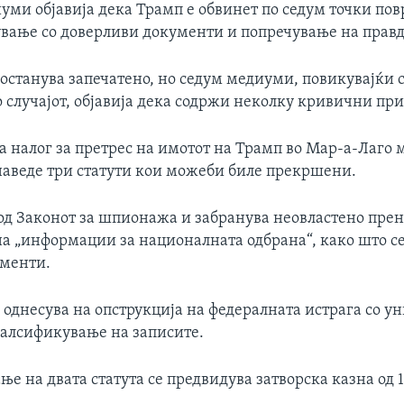
уми објавија дека Трамп е обвинет по седум точки пов
ување со доверливи документи и попречување на правд
останува запечатено, но седум медиуми, повикувајќи с
 случајот, објавија дека содржи неколку кривични при
а налог за претрес на имотот на Трамп во Мар-а-Лаго
наведе три статути кои можеби биле прекршени.
 од Законот за шпионажа и забранува неовластено пре
а „информации за националната одбрана“, како што с
менти.
е однесува на опструкција на федералната истрага со 
алсификување на записите.
е на двата статута се предвидува затворска казна од 1