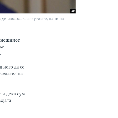
ради измамата со кутиите, напиша
ранешниот
ње
.
 него да се
тседател на
ти дека сум
ојата