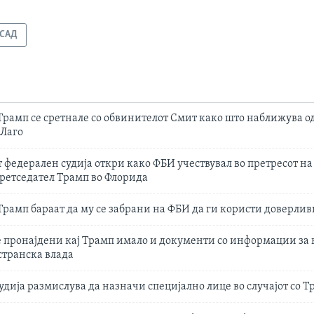
САД
Трамп се сретнале со обвинителот Смит како што наближува од
-Лаго
федерален судија откри како ФБИ учествувал во претресот на
ретседател Трамп во Флорида
Трамп бараат да му се забрани на ФБИ да ги користи доверли
 пронајдени кај Трамп имало и документи со информации за
странска влада
дија размислува да назначи специјално лице во случајот со Т