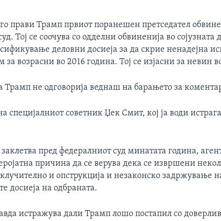
го прави Трамп првиот поранешен претседател обвине
уд. Тој се соочува со одделни обвиненија во сојузната
лсификување деловни досиеја за да скрие ненадејна ис
 за возрасни во 2016 година. Тој се изјасни за невин во
а Трамп не одговорија веднаш на барањето за комента
а специјалниот советник Џек Смит, кој ја води истрага
а заклетва пред федералниот суд минатата година, аген
еројатна причина да се верува дека се извршени неко
 вклучително и опструкција и незаконско задржување н
е досиеја на одбраната.
равда истражува дали Трамп лошо постапил со доверли