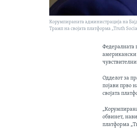
Корумпираната администрација на Бајд
Трамп на својата платформа „Truth Socia
Федералната 
американски 
чувствителни
Одделот за пр
појави прво н
својата плат
„Корумпирана
обвинет, нав
платформа „Tr