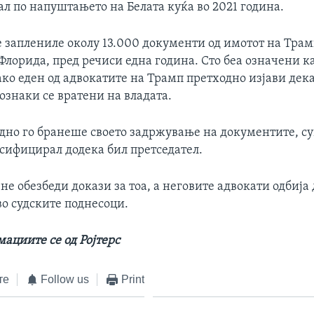
л по напуштањето на Белата куќа во 2021 година.
 заплениле околу 13.000 документи од имотот на Тра
Флорида, пред речиси една година. Сто беа означени к
ко еден од адвокатите на Трамп претходно изјави дека
ознаки се вратени на владата.
дно го бранеше своето задржување на документите, с
асифицирал додека бил претседател.
не обезбеди докази за тоа, а неговите адвокати одбија 
во судските поднесоци.
ациите се од Ројтерс
те
Follow us
Print