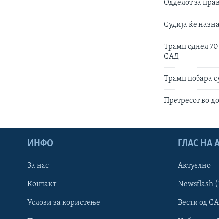
Одделот за прав
Судија ќе назн
Трамп однел 70
САД
Трамп побара с
Претресот во д
ИНФО
ГЛАС НА
За нас
Актуелно
Контакт
Newsflash (
Learning English
Услови за користење
Вести од СА