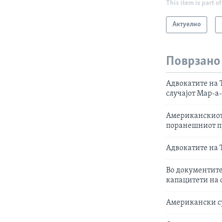
This item is part of
Актуелно
Поврзано
Адвокатите на 
случајот Мар-а
Американскиот 
поранешниот п
Адвокатите на 
Во документите
капацитети на 
Американски су