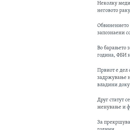
Неколку меди
неговото рак
Обвинението 
запознаени со
Во барањето з
година, ФБИ 
Првиот е дел
задржување н
владини доку
Друг статут с
менување и ф
За прекршувањ
години.