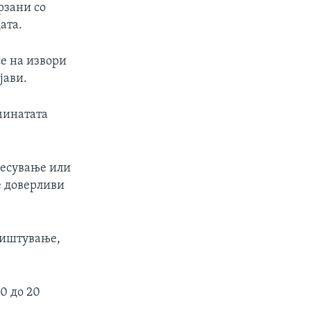
рзани со
ата.
е на извори
јави.
 минатата
несување или
е доверливи
уништување,
0 до 20