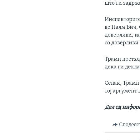
што ги задржа
Инспекторите
во Палм Бич, 
доверливи, иа
со доверливи 
Трамп претхо
дека ги декл
Сепак, Трамп 
тој аргумент 
Дел од информ
Споделе