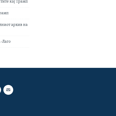
нтите кај Трамп
Трамп
лниот архив на
а-Лаго