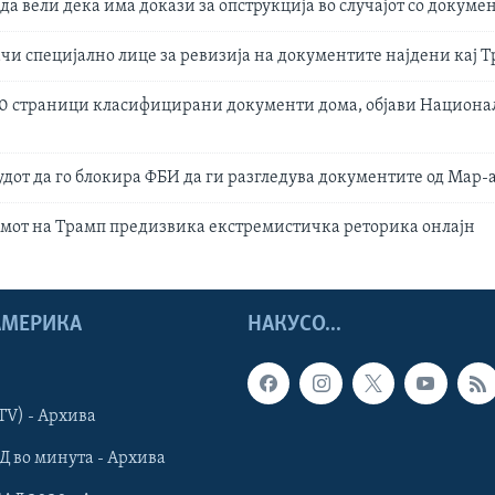
да вели дека има докази за опструкција во случајот со докуме
ачи специјално лице за ревизија на документите најдени кај 
0 страници класифицирани документи дома, објави Национа
удот да го блокира ФБИ да ги разгледува документите од Мар-
омот на Трамп предизвика екстремистичка реторика онлајн
 АМЕРИКА
НАКУСО...
TV) - Архива
Д во минута - Архива