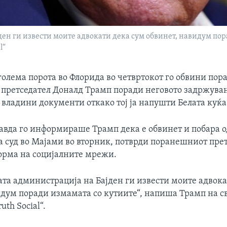
ен ги извести моите адвокати дека сум обвинет, навидум по
l“
голема порота во Флорида во четвртокот го обвини по
претседател Доналд Трамп поради неговото задржува
 владини документи откако тој ја напушти Белата куќа
авда го информираше Трамп дека е обвинет и побара од
а суд во Мајами во вторник, потврди поранешниот пре
форма на социјалните мрежи.
та администрација на Бајден ги извести моите адвока
идум поради измамата со кутиите“, напиша Трамп на св
uth Social“.