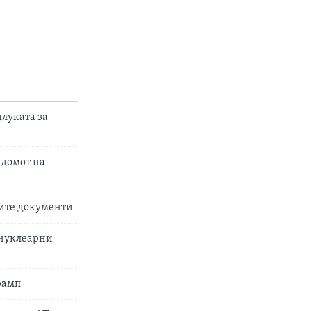
луката за
 домот на
вите документи
 нуклеарни
рамп