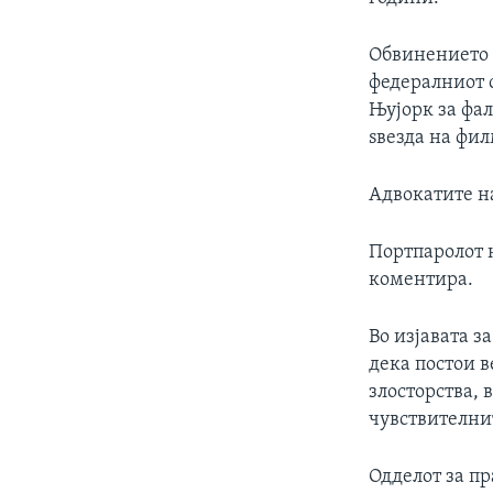
Обвинението 
федералниот с
Њујорк за фа
ѕвезда на филм
Адвокатите н
Портпаролот н
коментира.
Во изјавата з
дека постои в
злосторства,
чувствителнит
Одделот за п