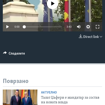
No media source currently available
ИНТЕРВЈУА
Јазици
0:00
3:43
Direct link
Споделете
Поврзано
АКТУЕЛНО
Tалат Џафери е мандатар за состав
на новата влада