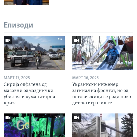
Епизоди
МАРТ 17, 2025
МАРТ 16, 2025
Сирија опфатена од
Украински инженер
масовни одмазднички
загинал на фронтот, но од
убиства и хуманитарна
негови скици се роди ново
криза
детско игралиште