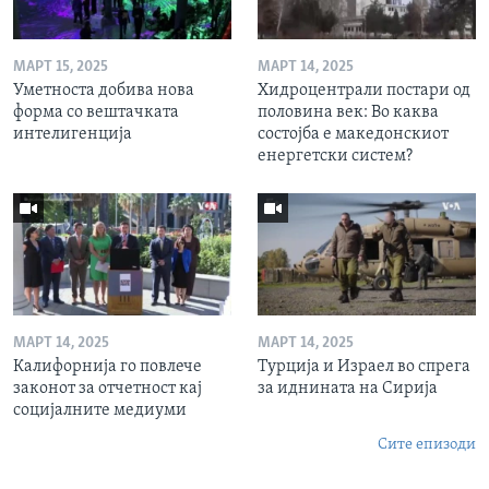
МАРТ 15, 2025
МАРТ 14, 2025
Уметноста добива нова
Хидроцентрали постари од
форма со вештачката
половина век: Во каква
интелигенција
состојба е македонскиот
енергетски систем?
МАРТ 14, 2025
МАРТ 14, 2025
Калифорнија го повлече
Турција и Израел во спрега
законот за отчетност кај
за иднината на Сирија
социјалните медиуми
Сите епизоди