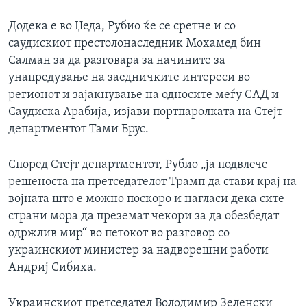
Додека е во Џеда, Рубио ќе се сретне и со
саудискиот престолонаследник Мохамед бин
Салман за да разговара за начините за
унапредување на заедничките интереси во
регионот и зајакнување на односите меѓу САД и
Саудиска Арабија, изјави портпаролката на Стејт
департментот Тами Брус.
Според Стејт департментот, Рубио „ја подвлече
решеноста на претседателот Трамп да стави крај на
војната што е можно поскоро и нагласи дека сите
страни мора да преземат чекори за да обезбедат
одржлив мир“ во петокот во разговор со
украинскиот министер за надворешни работи
Андриј Сибиха.
Украинскиот претседател Володимир Зеленски