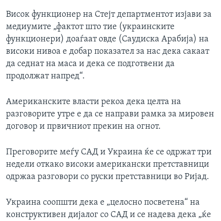
Висок функционер на Стејт департментот изјави за
медиумите „фактот што тие (украинските
функционери) доаѓаат овде (Саудиска Арабија) на
високи нивоа е добар показател за нас дека сакаат
да седнат на маса и дека се подготвени да
продолжат напред“.
Американските власти рекоа дека целта на
разговорите утре е да се направи рамка за мировен
договор и првичниот прекин на огнот.
Преговорите меѓу САД и Украина ќе се одржат три
недели откако високи американски претставници
одржаа разговори со руски претставници во Ријад.
Украина соопшти дека е „целосно посветена“ на
конструктивен дијалог со САД и се надева дека „ќе