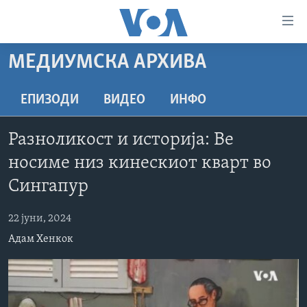
Линкови
за
пристапност
МЕДИУМСКА АРХИВА
ДОМА
Премини
на
РУБРИКИ
ЕПИЗОДИ
ВИДЕО
ИНФО
главната
ФОТОГАЛЕРИИ
САД
содржина
Разноликост и историја: Ве
Премини
ДОКУМЕНТАРЦИ
МАКЕДОНИЈА
носиме низ кинескиот кварт во
до
АРХИВИРАНА ПРОГРАМА
СВЕТ
страната
Сингапур
ЗА НАС
за
ЕКОНОМИЈА
NEWSFLASH - АРХИВА
навигација
22 јуни, 2024
ПОЛИТИКА
ВЕСТИ ОД САД ВО МИНУТА - АРХИВА
Пребарувај
Learning English
Адам Хенкок
ЗДРАВЈЕ
ИЗБОРИ ВО САД 2020 - АРХИВА
НАКУСО...
НАУКА
УМЕТНОСТ И ЗАБАВА