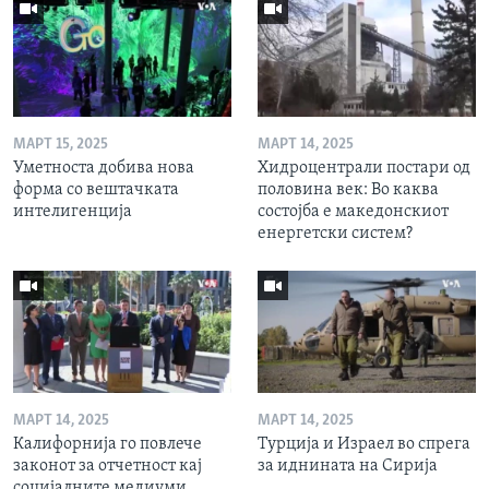
МАРТ 15, 2025
МАРТ 14, 2025
Уметноста добива нова
Хидроцентрали постари од
форма со вештачката
половина век: Во каква
интелигенција
состојба е македонскиот
енергетски систем?
МАРТ 14, 2025
МАРТ 14, 2025
Калифорнија го повлече
Турција и Израел во спрега
законот за отчетност кај
за иднината на Сирија
социјалните медиуми