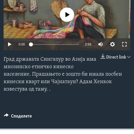
ИНТЕРВЈУА
Јазици
No media source currently available
0:00
2:59
Direct link
Град државата Сингапур во Азија има
мнозинско етничко кинеско
население. Прашањето е зошто би имала посбен
кинески кварт или Чајнатаун? Адам Хенкок
известува од таму. .
Споделете