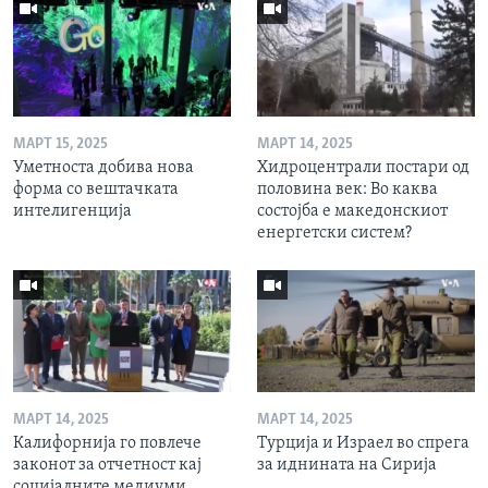
МАРТ 15, 2025
МАРТ 14, 2025
Уметноста добива нова
Хидроцентрали постари од
форма со вештачката
половина век: Во каква
интелигенција
состојба е македонскиот
енергетски систем?
МАРТ 14, 2025
МАРТ 14, 2025
Калифорнија го повлече
Турција и Израел во спрега
законот за отчетност кај
за иднината на Сирија
социјалните медиуми