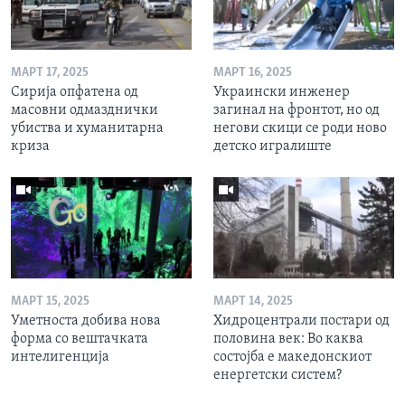
МАРТ 17, 2025
МАРТ 16, 2025
Сирија опфатена од
Украински инженер
масовни одмазднички
загинал на фронтот, но од
убиства и хуманитарна
негови скици се роди ново
криза
детско игралиште
МАРТ 15, 2025
МАРТ 14, 2025
Уметноста добива нова
Хидроцентрали постари од
форма со вештачката
половина век: Во каква
интелигенција
состојба е македонскиот
енергетски систем?