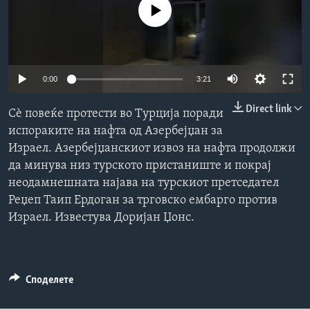
No media source currently available
ИНТЕРВЈУА
Јазици
0:00
3:21
Direct link
Сѐ повеќе протести во Турција поради
испораките на нафта од Азербејџан за
Израел. Азербејџанскиот извоз на нафта продолжи
да минува низ турското пристаниште и покрај
неодамнешната најава на турскиот претседател
Реџеп Таип Ердоган за трговско ембарго против
Израел. Известува Доријан Џонс.
Споделете