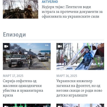
АКТУЕЛНО
Њујорк тајмс: Пентагон води
истрага за протечени документи за
офанзивата на украинските сили
Епизоди
МАРТ 17, 2025
МАРТ 16, 2025
Сирија опфатена од
Украински инженер
масовни одмазднички
загинал на фронтот, но од
убиства и хуманитарна
негови скици се роди ново
криза
детско игралиште