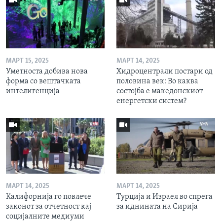
МАРТ 15, 2025
МАРТ 14, 2025
Уметноста добива нова
Хидроцентрали постари од
форма со вештачката
половина век: Во каква
интелигенција
состојба е македонскиот
енергетски систем?
МАРТ 14, 2025
МАРТ 14, 2025
Калифорнија го повлече
Турција и Израел во спрега
законот за отчетност кај
за иднината на Сирија
социјалните медиуми