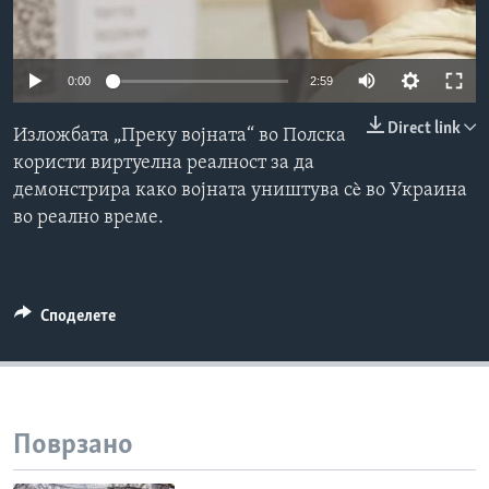
ИНТЕРВЈУА
Јазици
0:00
2:59
Direct link
Изложбата „Преку војната“ во Полска
користи виртуелна реалност за да
демонстрира како војната уништува сè во Украина
во реално време.
Споделете
Поврзано