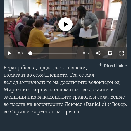
ИНТЕРВЈУА
Јазици
No media source currently available
Auto
0:00
9:07
240p
Direct link
Берат јаболка, предаваат англиски,
360p
помагаат во секојдневието. Тоа се мал
дел од активностите на десетиците волонтери од
480p
Auto
240p
360p
480p
Мировниот корпус кои помагаат во локалните
720p
заедници низ македонските градови и села. Бевме
720p
1080p
1080p
во посета на волонтерите Дениел (Danielle) и Вокер,
во Охрид и во реонот на Преспа.