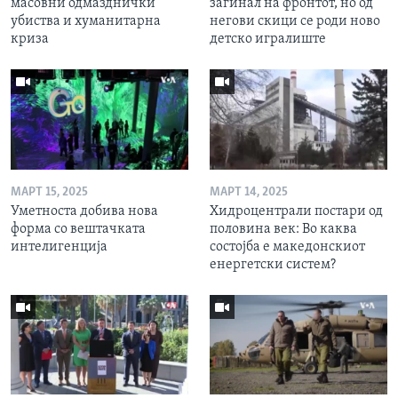
масовни одмазднички
загинал на фронтот, но од
убиства и хуманитарна
негови скици се роди ново
криза
детско игралиште
МАРТ 15, 2025
МАРТ 14, 2025
Уметноста добива нова
Хидроцентрали постари од
форма со вештачката
половина век: Во каква
интелигенција
состојба е македонскиот
енергетски систем?