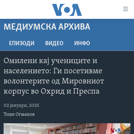
Линкови
за
пристапност
МЕДИУМСКА АРХИВА
ДОМА
Премини
на
РУБРИКИ
ЕПИЗОДИ
ВИДЕО
ИНФО
главната
ФОТОГАЛЕРИИ
САД
содржина
Омилени кај учениците и
Премини
ДОКУМЕНТАРЦИ
МАКЕДОНИЈА
населението: Ги посетивме
до
АРХИВИРАНА ПРОГРАМА
СВЕТ
страната
волонтерите од Мировниот
ЗА НАС
за
ЕКОНОМИЈА
NEWSFLASH - АРХИВА
корпус во Охрид и Преспа
навигација
ПОЛИТИКА
ВЕСТИ ОД САД ВО МИНУТА - АРХИВА
Пребарувај
Learning English
02 јануари, 2025
ЗДРАВЈЕ
ИЗБОРИ ВО САД 2020 - АРХИВА
Тоше Огњанов
НАКУСО...
НАУКА
УМЕТНОСТ И ЗАБАВА