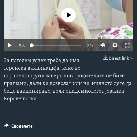
ИНТЕРВЈУА
Јазици
No media source currently available
0:00
3:49
Direct link
За поголем успех треба да има
теренска вакцинација, како во
поранешна Југославија, кога родителите не биле
прашани, дали ќе дозволат или не нивното дете да
биде вакцинирано, вели епидемиологoт Јованка
Коровешоска.
Споделете