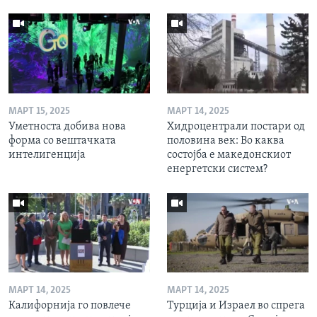
МАРТ 15, 2025
МАРТ 14, 2025
Уметноста добива нова
Хидроцентрали постари од
форма со вештачката
половина век: Во каква
интелигенција
состојба е македонскиот
енергетски систем?
МАРТ 14, 2025
МАРТ 14, 2025
Калифорнија го повлече
Турција и Израел во спрега