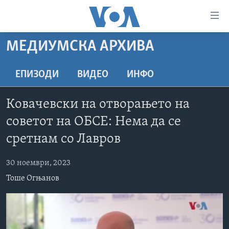
Линкови
за
пристапност
МЕДИУМСКА АРХИВА
ДОМА
Премини
на
РУБРИКИ
ЕПИЗОДИ
ВИДЕО
ИНФО
главната
ФОТОГАЛЕРИИ
САД
содржина
Ковачевски на отворањето на
Премини
ДОКУМЕНТАРЦИ
МАКЕДОНИЈА
советот на ОБСЕ: Нема да се
до
АРХИВИРАНА ПРОГРАМА
СВЕТ
страната
сретнам со Лавров
ЗА НАС
за
ЕКОНОМИЈА
NEWSFLASH - АРХИВА
навигација
30 ноември, 2023
ПОЛИТИКА
ВЕСТИ ОД САД ВО МИНУТА - АРХИВА
Пребарувај
Learning English
Тоше Огњанов
ЗДРАВЈЕ
ИЗБОРИ ВО САД 2020 - АРХИВА
НАКУСО...
НАУКА
УМЕТНОСТ И ЗАБАВА