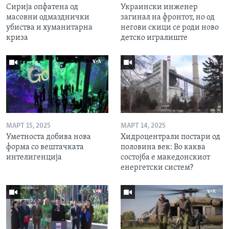
Сирија опфатена од
Украински инженер
масовни одмазднички
загинал на фронтот, но од
убиства и хуманитарна
негови скици се роди ново
криза
детско игралиште
МАРТ 15, 2025
МАРТ 14, 2025
Уметноста добива нова
Хидроцентрали постари од
форма со вештачката
половина век: Во каква
интелигенција
состојба е македонскиот
енергетски систем?