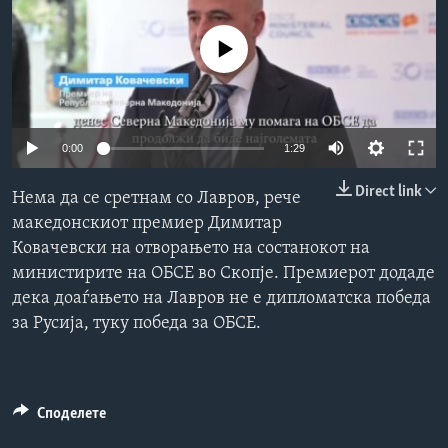
ИНТЕРВЈУА
Јазици
No media source currently available
0:00
1:29
Direct link
Нема да се сретнам со Лавров, рече
македонскиот премиер Димитар
Ковачевски на отворањето на состанокот на
министирите на ОБСЕ во Скопје. Премиерот додаде
дека доаѓањето на Лавров не е дипломатска победа
за Русија, туку победа за ОБСЕ.
Споделете