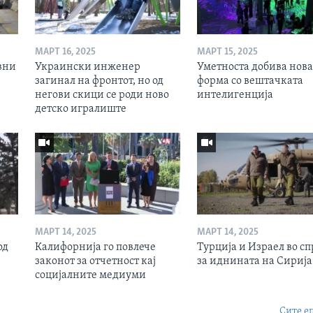
МАРТ 16, 2025
МАРТ 15, 2025
вни
Украински инженер
Уметноста добива нова
загинал на фронтот, но од
форма со вештачката
негови скици се роди ново
интелигенција
детско игралиште
МАРТ 14, 2025
МАРТ 14, 2025
од
Калифорнија го повлече
Турција и Израел во сп
законот за отчетност кај
за иднината на Сирија
социјалните медиуми
Сите е