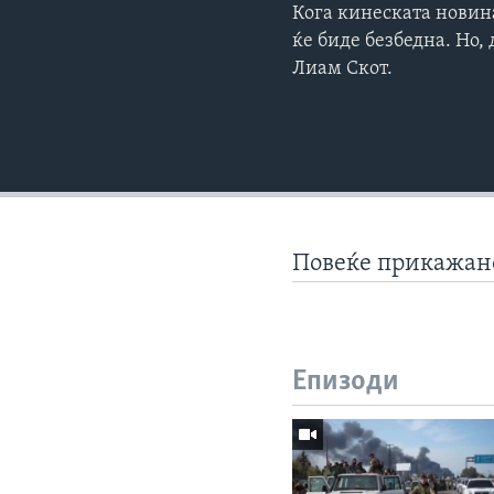
Кога кинеската новина
ќе биде безбедна. Но,
Лиам Скот.
Повеќе прикажа
Епизоди