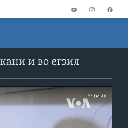
кани и во егзил
EMBED