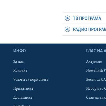
ТВ ПРОГРАМА
РАДИО ПРОГРА
ИНФО
ГЛАС НА
За нас
Актуелно
Контакт
Newsflash (
Learning English
Услови за користење
Вести од СА
Приватност
Избори во 
НАКУСО...
Достапност
Став на вла