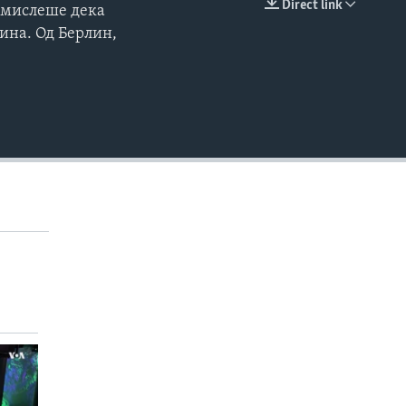
Direct link
, мислеше дека
EMBED
Кина. Од Берлин,