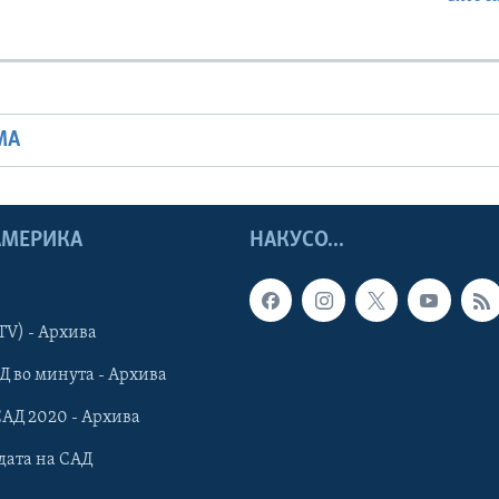
МА
 АМЕРИКА
НАКУСО...
TV) - Архива
Д во минута - Архива
САД 2020 - Архива
дата на САД