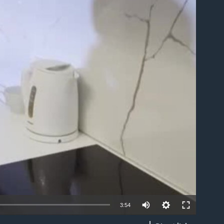
able
3:54