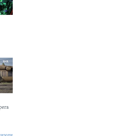
рега
пизоди