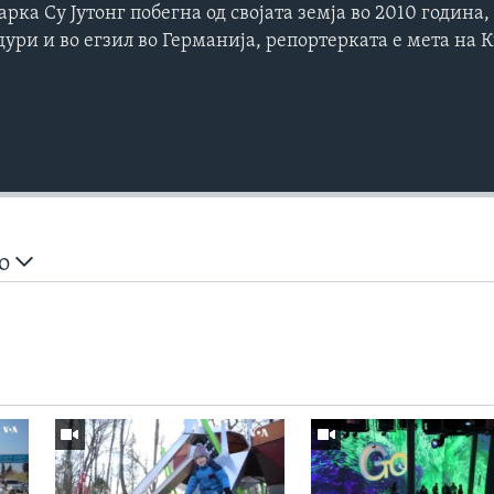
рка Су Јутонг побегна од својата земја во 2010 година
 дури и во егзил во Германија, репортерката е мета на 
но