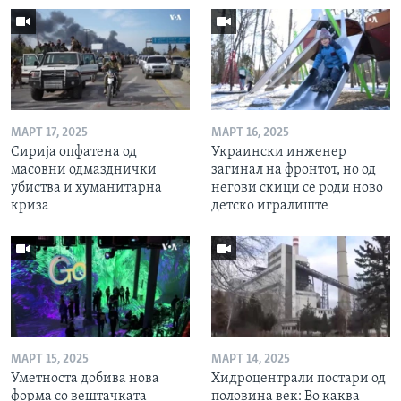
МАРТ 17, 2025
МАРТ 16, 2025
Сирија опфатена од
Украински инженер
масовни одмазднички
загинал на фронтот, но од
убиства и хуманитарна
негови скици се роди ново
криза
детско игралиште
МАРТ 15, 2025
МАРТ 14, 2025
Уметноста добива нова
Хидроцентрали постари од
форма со вештачката
половина век: Во каква