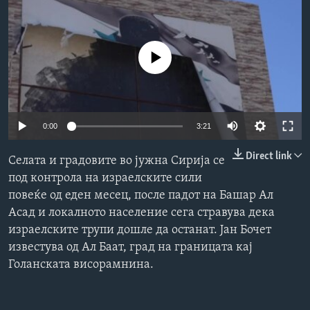
ИНТЕРВЈУА
Јазици
No media source currently available
Auto
0:00
3:21
240p
Direct link
Селата и градовите во јужна Сирија се
360p
под контрола на израелските сили
повеќе од еден месец, после падот на Башар Ал
480p
Auto
240p
360p
480p
Асад и локалното население сега стравува дека
720p
израелските трупи дошле да останат. Јан Бочет
720p
1080p
1080p
известува од Ал Баат, град на границата кај
Голанската висорамнина.