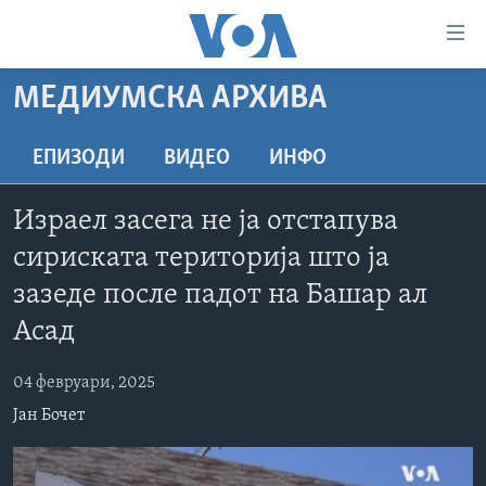
Линкови
за
пристапност
МЕДИУМСКА АРХИВА
ДОМА
Премини
на
РУБРИКИ
ЕПИЗОДИ
ВИДЕО
ИНФО
главната
ФОТОГАЛЕРИИ
САД
содржина
Израел засега не ја отстапува
Премини
ДОКУМЕНТАРЦИ
МАКЕДОНИЈА
сириската територија што ја
до
АРХИВИРАНА ПРОГРАМА
СВЕТ
страната
зазеде после падот на Башар ал
ЗА НАС
за
ЕКОНОМИЈА
NEWSFLASH - АРХИВА
Асад
навигација
ПОЛИТИКА
ВЕСТИ ОД САД ВО МИНУТА - АРХИВА
Пребарувај
Learning English
04 февруари, 2025
ЗДРАВЈЕ
ИЗБОРИ ВО САД 2020 - АРХИВА
Јан Бочет
НАКУСО...
НАУКА
УМЕТНОСТ И ЗАБАВА