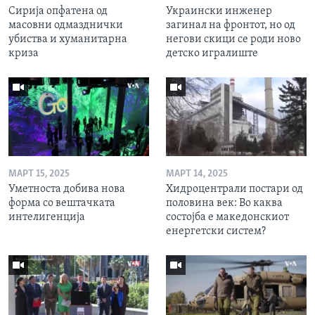
Сирија опфатена од
Украински инженер
масовни одмазднички
загинал на фронтот, но од
убиства и хуманитарна
негови скици се роди ново
криза
детско игралиште
МАРТ 15, 2025
МАРТ 14, 2025
Уметноста добива нова
Хидроцентрали постари од
форма со вештачката
половина век: Во каква
интелигенција
состојба е македонскиот
енергетски систем?