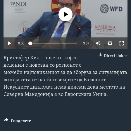
ИНТЕРВЈУА
Јазици
No media source currently available
0:00
3:07
Direct link
Кристофер Хил – човекот кој со
децении е поврзан со регионот е
можеби најповиканиот за да зборува за ситуацијата
во која сега се наоѓаат земјите од Балканот.
Искусниот дипломат нема дилеми дека местото на
Северна Македонија е во Европската Унија.
Споделете