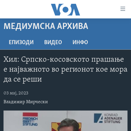
Линкови
за
пристапност
МЕДИУМСКА АРХИВА
ДОМА
Премини
на
РУБРИКИ
ЕПИЗОДИ
ВИДЕО
ИНФО
главната
ФОТОГАЛЕРИИ
САД
содржина
Хил: Српско-косовското прашање
Премини
ДОКУМЕНТАРЦИ
МАКЕДОНИЈА
е најважното во регионот кое мора
до
АРХИВИРАНА ПРОГРАМА
СВЕТ
страната
да се реши
ЗА НАС
за
ЕКОНОМИЈА
NEWSFLASH - АРХИВА
навигација
03 мај, 2023
ПОЛИТИКА
ВЕСТИ ОД САД ВО МИНУТА - АРХИВА
Пребарувај
Learning English
Владимир Мирчески
ЗДРАВЈЕ
ИЗБОРИ ВО САД 2020 - АРХИВА
НАКУСО...
НАУКА
УМЕТНОСТ И ЗАБАВА