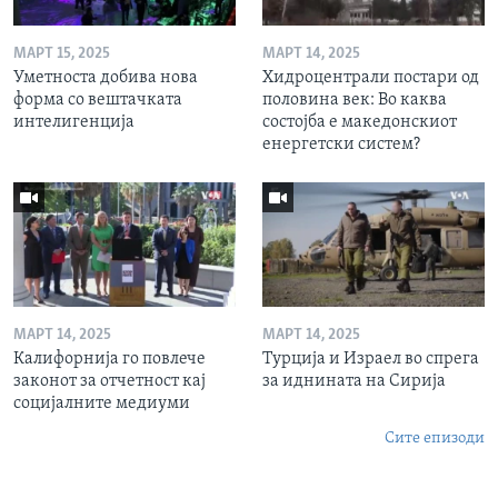
МАРТ 15, 2025
МАРТ 14, 2025
Уметноста добива нова
Хидроцентрали постари од
форма со вештачката
половина век: Во каква
интелигенција
состојба е македонскиот
енергетски систем?
МАРТ 14, 2025
МАРТ 14, 2025
Калифорнија го повлече
Турција и Израел во спрега
законот за отчетност кај
за иднината на Сирија
социјалните медиуми
Сите епизоди