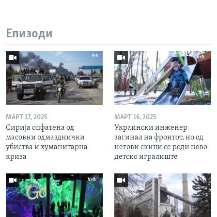
Епизоди
МАРТ 17, 2025
МАРТ 16, 2025
Сирија опфатена од
Украински инженер
масовни одмазднички
загинал на фронтот, но од
убиства и хуманитарна
негови скици се роди ново
криза
детско игралиште