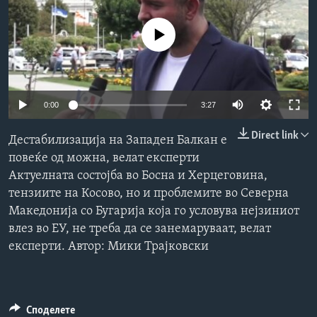
ИНТЕРВЈУА
Јазици
No media source currently available
0:00
3:27
Direct link
Дестабилизација на Западен Балкан е
повеќе од можна, велат експерти
Aктуелната состојба во Босна и Херцеговина,
тензиите на Косово, но и проблемите во Северна
Македонија со Бугарија која го условува нејзиниот
влез во ЕУ, не треба да се занемаруваат, велат
експерти. Автор: Мики Трајковски
Споделете