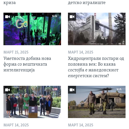
криза
детско игралиште
МАРТ 15, 2025
МАРТ 14, 2025
Уметноста добива нова
Хидроцентрали постари од
форма со вештачката
половина век: Во каква
интелигенција
состојба е македонскиот
енергетски систем?
МАРТ 14, 2025
МАРТ 14, 2025