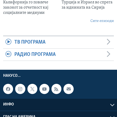
Калифорнија го повлече
Турција и Израел во спрега
законот за отчетност кај
за иднината на Сирија
социјалните медиуми
Сите епизоди
ТВ ПРОГРАМА
РАДИО ПРОГРАМА
НАКУСО...
ИНФО
ГЛАС НА АМЕРИКА