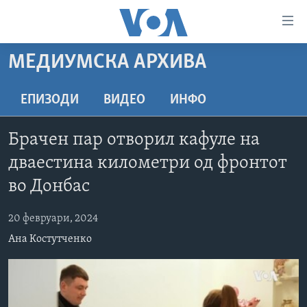
Линкови
за
пристапност
МЕДИУМСКА АРХИВА
ДОМА
Премини
на
РУБРИКИ
ЕПИЗОДИ
ВИДЕО
ИНФО
главната
ФОТОГАЛЕРИИ
САД
содржина
Брачен пар отворил кафуле на
Премини
ДОКУМЕНТАРЦИ
МАКЕДОНИЈА
дваестина километри од фронтот
до
АРХИВИРАНА ПРОГРАМА
СВЕТ
страната
во Донбас
ЗА НАС
за
ЕКОНОМИЈА
NEWSFLASH - АРХИВА
навигација
20 февруари, 2024
ПОЛИТИКА
ВЕСТИ ОД САД ВО МИНУТА - АРХИВА
Пребарувај
Learning English
Ана Костутченко
ЗДРАВЈЕ
ИЗБОРИ ВО САД 2020 - АРХИВА
НАКУСО...
НАУКА
УМЕТНОСТ И ЗАБАВА