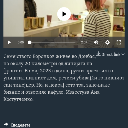
ИНТЕРВЈУА
Јазици
No media source currently available
0:00
2:07
Direct link
Семејството Воронков живее во Донбас,
на околу 20 километри од линијата на
фронтот. Во мај 2023 година, руски проектил го
уништил нивниот дом, речиси убивајќи го нивниот
син тинејџер. Но, и покрај сето тоа, започнале
бизнис и отвориле кафуле. Известува Ана
Костутченко.
Споделете