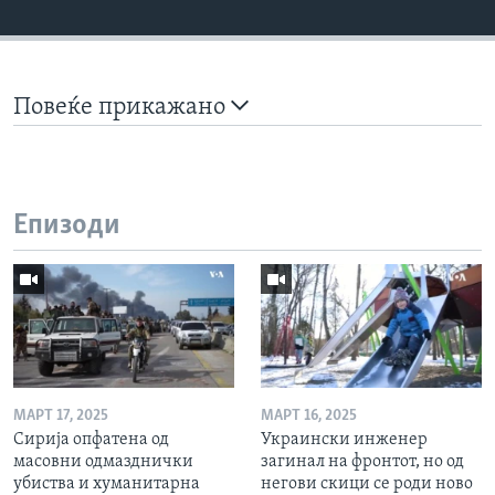
Повеќе прикажано
Епизоди
МАРТ 17, 2025
МАРТ 16, 2025
Сирија опфатена од
Украински инженер
масовни одмазднички
загинал на фронтот, но од
убиства и хуманитарна
негови скици се роди ново