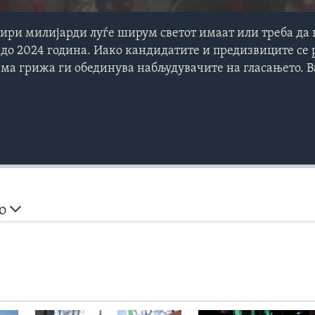
ири милијарди луѓе ширум светот имаат или треба да 
до 2024 година. Иако кандидатите и предизвиците се 
лема грижа ги обединува набљудувачите на гласањето. 
но