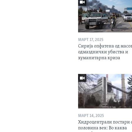
МАРТ 17, 2025
Сирија опфатена од масо
одмазднички убиства и
хуманитарна криза
МАРТ 14, 2025
Хидроцентрали постари 
половина век: Во каква