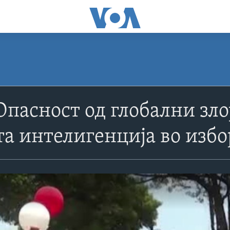
Опасност од глобални зл
та интелигенција во из