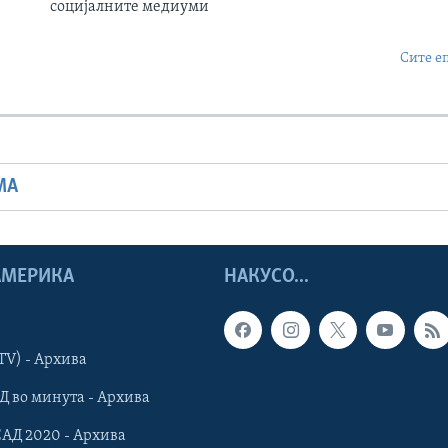
социјалните медиуми
Сите е
МА
 АМЕРИКА
НАКУСО...
TV) - Архива
Д во минута - Архива
САД 2020 - Архива