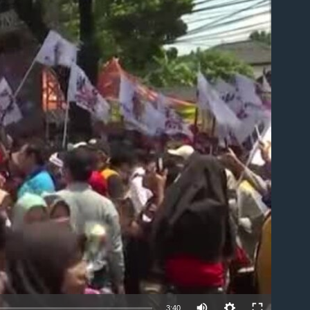
able
3:40