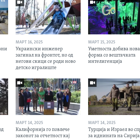
МАРТ 16, 2025
МАРТ 15, 2025
вни
Украински инженер
Уметноста добива нова
загинал на фронтот, но од
форма со вештачката
негови скици се роди ново
интелигенција
детско игралиште
МАРТ 14, 2025
МАРТ 14, 2025
од
Калифорнија го повлече
Турција и Израел во сп
законот за отчетност кај
за иднината на Сирија