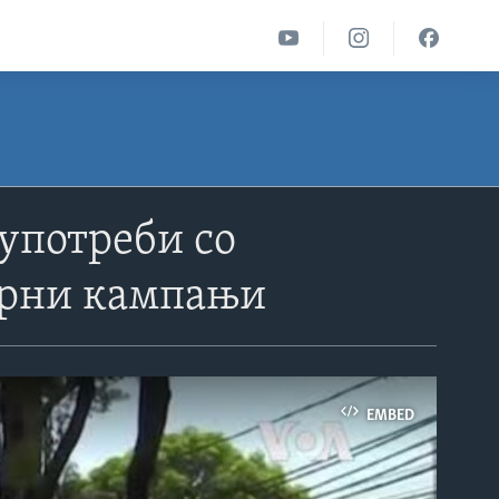
оупотреби со
борни кампањи
EMBED