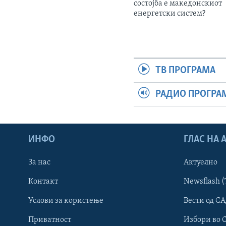
состојба е македонскиот
енергетски систем?
ТВ ПРОГРАМА
РАДИО ПРОГРА
ИНФО
ГЛАС НА
За нас
Актуелно
Контакт
Newsflash (
Learning English
Услови за користење
Вести од СА
Приватност
Избори во 