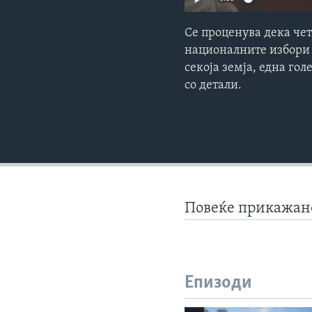
Се проценува дека чет
националните избори 
секоја земја, една го
со детали.
Повеќе прикажа
Епизоди