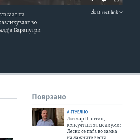
Direct link
гласаат на
EMBED
разликуваат во
Валдја Барапутри
Поврзано
АКТУЕЛНО
Дитмар Шантин,
консултант за медиуми:
Лесно се паѓа во замка
на лажните вести