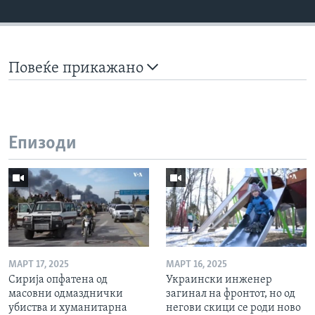
Повеќе прикажано
Епизоди
МАРТ 17, 2025
МАРТ 16, 2025
Сирија опфатена од
Украински инженер
масовни одмазднички
загинал на фронтот, но од
убиства и хуманитарна
негови скици се роди ново