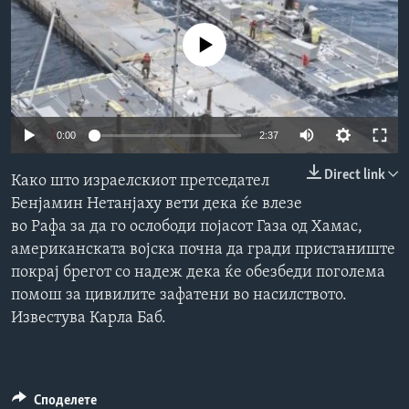
ИНТЕРВЈУА
Јазици
No media source currently available
0:00
2:37
Direct link
Како што израелскиот претседател
Бенјамин Нетанјаху вети дека ќе влезе
во Рафа за да го ослободи појасот Газа од Хамас,
американската војска почна да гради пристаниште
покрај брегот со надеж дека ќе обезбеди поголема
помош за цивилите зафатени во насилството.
Известува Карла Баб.
Споделете