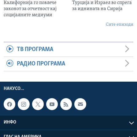
Калифорнија го повлече
Турција и Израел во спрега
законот за отчетност кај
за иднината на Сирија
социјалните медиуми
Сите епизоди
ТВ ПРОГРАМА
РАДИО ПРОГРАМА
НАКУСО...
ИНФО
ГЛАС НА АМЕРИКА