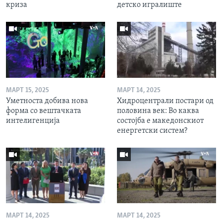
криза
детско игралиште
МАРТ 15, 2025
МАРТ 14, 2025
Уметноста добива нова
Хидроцентрали постари од
форма со вештачката
половина век: Во каква
интелигенција
состојба е македонскиот
енергетски систем?
МАРТ 14, 2025
МАРТ 14, 2025