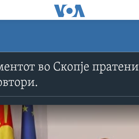
ентот во Скопје пратен
овтори.