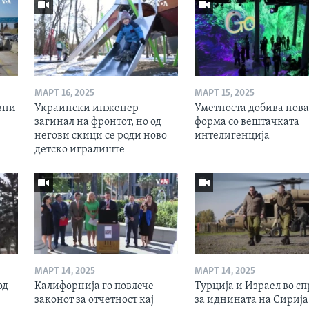
МАРТ 16, 2025
МАРТ 15, 2025
вни
Украински инженер
Уметноста добива нова
загинал на фронтот, но од
форма со вештачката
негови скици се роди ново
интелигенција
детско игралиште
МАРТ 14, 2025
МАРТ 14, 2025
од
Калифорнија го повлече
Турција и Израел во сп
законот за отчетност кај
за иднината на Сирија