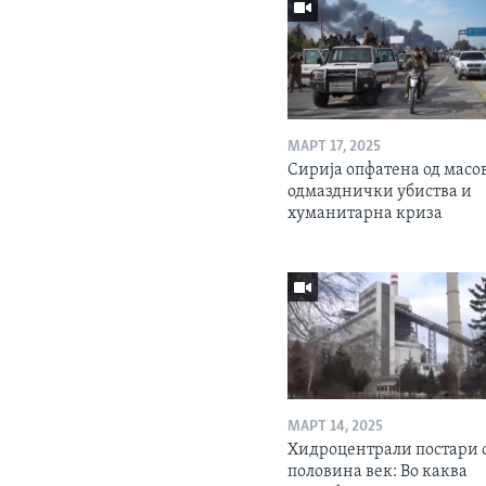
МАРТ 17, 2025
Сирија опфатена од масо
одмазднички убиства и
хуманитарна криза
МАРТ 14, 2025
Хидроцентрали постари 
половина век: Во каква