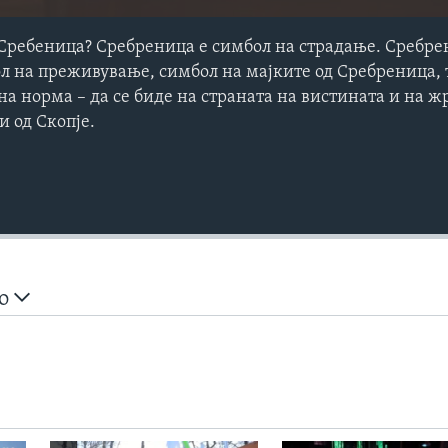
Сребеница? Сребреница е симбол на страдање. Сребре
ол на преживување, симбoл на мајките од Сребреница, т
на норма – да се биде на страната на вистината и на ж
 од Скопје.
но