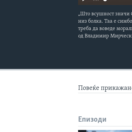
„Што всушност значи 
низ болка. Таа е симб
треба да воведе морал
од Владимир Мирчески
Повеќе прикажа
Епизоди