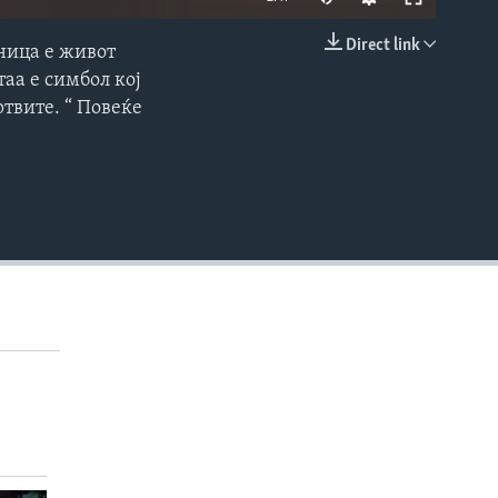
Direct link
ница е живот
EMBED
аа е симбол кој
ртвите. “ Повеќе