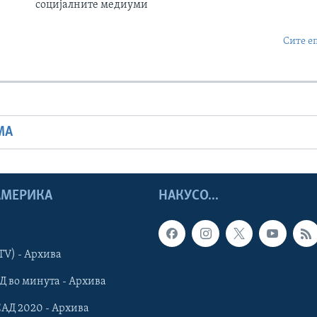
социјалните медиуми
Сите е
МА
 АМЕРИКА
НАКУСО...
TV) - Архива
Д во минута - Архива
САД 2020 - Архива