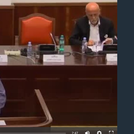
able
2:47