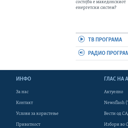
состојба е македонскиот
енергетски систем?
ТВ ПРОГРАМА
РАДИО ПРОГРА
ИНФО
ГЛАС НА
За нас
Актуелно
Контакт
Newsflash (
Learning English
Услови за користење
Вести од СА
Приватност
Избори во 