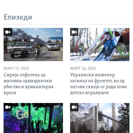
Епизоди
МАРТ 17, 2025
МАРТ 16, 2025
Сирија опфатена од
Украински инженер
масовни одмазднички
загинал на фронтот, но од
убиства и хуманитарна
негови скици се роди ново
криза
детско игралиште