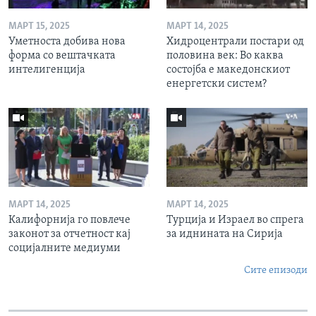
МАРТ 15, 2025
МАРТ 14, 2025
Уметноста добива нова
Хидроцентрали постари од
форма со вештачката
половина век: Во каква
интелигенција
состојба е македонскиот
енергетски систем?
МАРТ 14, 2025
МАРТ 14, 2025
Калифорнија го повлече
Турција и Израел во спрега
законот за отчетност кај
за иднината на Сирија
социјалните медиуми
Сите епизоди