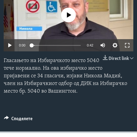
ИНТЕРВЈУА
Јазици
No media source currently available
0:00
0:42
Direct link
Гласањето на Избирачкото место 5040
тече нормално. На ова избирачко место
пријавени се 34 гласачи, изјави Никола Мадиќ,
член на Избирачкиот одбор од ДИК на Избирачко
место бр. 5040 во Вашингтон.
Споделете