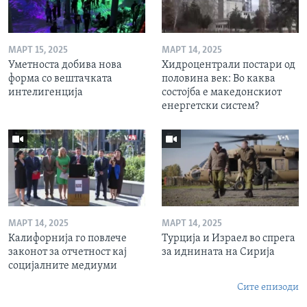
МАРТ 15, 2025
МАРТ 14, 2025
Уметноста добива нова
Хидроцентрали постари од
форма со вештачката
половина век: Во каква
интелигенција
состојба е македонскиот
енергетски систем?
МАРТ 14, 2025
МАРТ 14, 2025
Калифорнија го повлече
Турција и Израел во спрега
законот за отчетност кај
за иднината на Сирија
социјалните медиуми
Сите епизоди