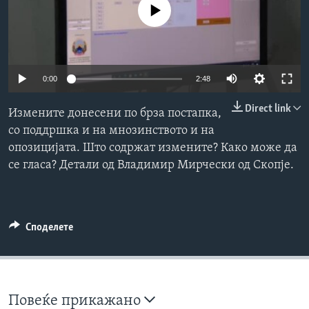
No media source currently available
ИНТЕРВЈУА
Јазици
0:00
2:48
Direct link
Измените донесени по брза постапка,
со поддршка и на мнозинството и на
опозицијата. Што содржат измените? Како може да
се гласа? Детали од Владимир Мирчески од Скопје.
Споделете
Повеќе прикажано