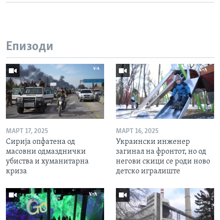
Епизоди
МАРТ 17, 2025
МАРТ 16, 2025
Сирија опфатена од
Украински инженер
масовни одмазднички
загинал на фронтот, но од
убиства и хуманитарна
негови скици се роди ново
криза
детско игралиште