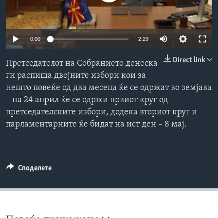
ИНТЕРВЈУА
Јазици
0:00
2:29
Direct link
Претседателот на Собранието денеска
ги распиша двојните избори кои за
нешто повеќе од два месеца ќе се одржат во земјава
– на 24 април ќе се одржи првиот круг од
претседателските избори, додека вториот круг и
парламентарните ќе бидат на ист ден – 8 мај.
Споделете