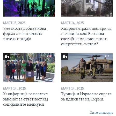
МАРТ 15, 2025
МАРТ 14, 2025
Уметноста добива нова
Хидроцентрали постари од
форма со вештачката
половина век: Во каква
интелигенција
состојба е македонскиот
енергетски систем?
МАРТ 14, 2025
МАРТ 14, 2025
Калифорнија го повлече
Турција и Израел во спрега
законот за отчетност кај
за иднината на Сирија
социјалните медиуми
Сите епизоди