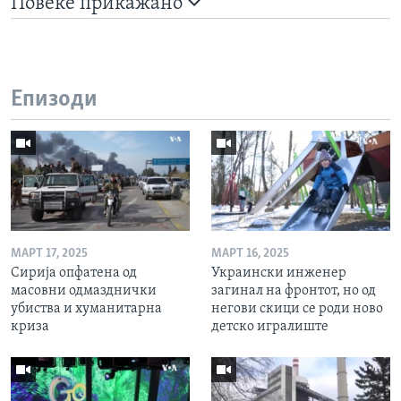
Повеќе прикажано
Епизоди
МАРТ 17, 2025
МАРТ 16, 2025
Сирија опфатена од
Украински инженер
масовни одмазднички
загинал на фронтот, но од
убиства и хуманитарна
негови скици се роди ново
криза
детско игралиште