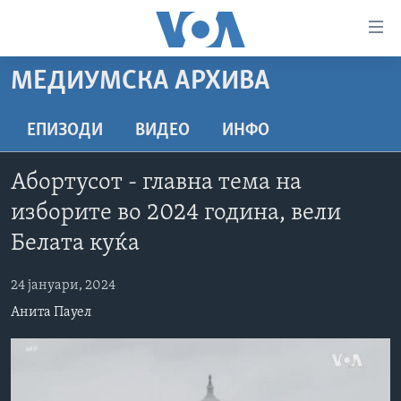
Линкови
за
пристапност
МЕДИУМСКА АРХИВА
ДОМА
Премини
на
РУБРИКИ
ЕПИЗОДИ
ВИДЕО
ИНФО
главната
ФОТОГАЛЕРИИ
САД
содржина
Абортусот - главна тема на
Премини
ДОКУМЕНТАРЦИ
МАКЕДОНИЈА
изборите во 2024 година, вели
до
АРХИВИРАНА ПРОГРАМА
СВЕТ
страната
Белата куќа
ЗА НАС
за
ЕКОНОМИЈА
NEWSFLASH - АРХИВА
навигација
24 јануари, 2024
ПОЛИТИКА
ВЕСТИ ОД САД ВО МИНУТА - АРХИВА
Пребарувај
Learning English
Анита Пауел
ЗДРАВЈЕ
ИЗБОРИ ВО САД 2020 - АРХИВА
НАКУСО...
НАУКА
УМЕТНОСТ И ЗАБАВА