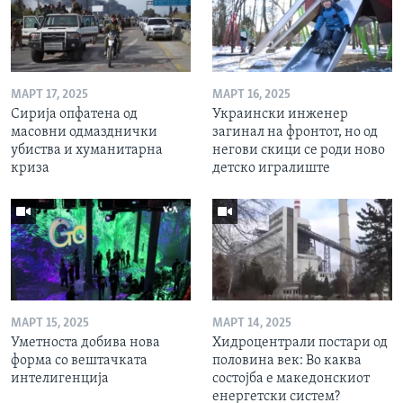
МАРТ 17, 2025
МАРТ 16, 2025
Сирија опфатена од
Украински инженер
масовни одмазднички
загинал на фронтот, но од
убиства и хуманитарна
негови скици се роди ново
криза
детско игралиште
МАРТ 15, 2025
МАРТ 14, 2025
Уметноста добива нова
Хидроцентрали постари од
форма со вештачката
половина век: Во каква
интелигенција
состојба е македонскиот
енергетски систем?